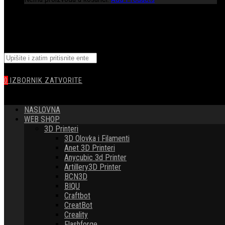
TOGGLE
Pretražite
WEBSITE
ovu
web
0
IZBORNIK
ZATVORITE
stranicu
SEARCH
NASLOVNA
WEB SHOP
3D Printeri
3D Olovka i Filamenti
Anet 3D Printeri
Anycubic 3d Printer
Artillery3D Printer
BCN3D
BIQU
Craftbot
CreatBot
Creality
Flashforge