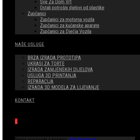
Sve Za Dom Vrt
Ostali potrošni djelovi od plastike
Zupčanici
Zupčanici za motorna vozila
Zupčanici za kućanske aparate
Zupčanici za Dječja Vozila
NAŠE USLUGE
BRZA IZRADA PROTOTIPA
UKRASI ZA TORTE
IZRADA ZAMJENSKIH DIJELOVA
USLUGA 3D PRINTANJA
REPARACIJA
IZRADA 3D MODELA ZA LIJEVANJE
KONTAKT
0
Nema proizvoda u košarici.
Add Products