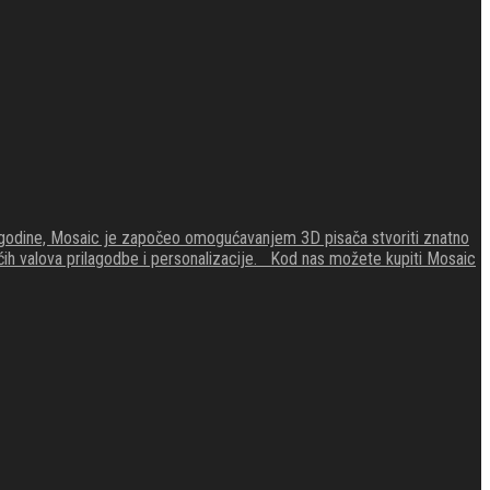
4. godine, Mosaic je započeo omogućavanjem 3D pisača stvoriti znatno
zećih valova prilagodbe i personalizacije. Kod nas možete kupiti Mosaic