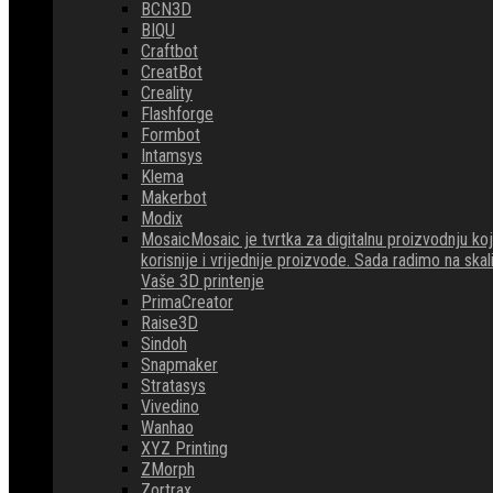
BCN3D
BIQU
Craftbot
CreatBot
Creality
Flashforge
Formbot
Intamsys
Klema
Makerbot
Modix
Mosaic
Mosaic je tvrtka za digitalnu proizvodnju 
korisnije i vrijednije proizvode. Sada radimo na ska
Vaše 3D printenje
PrimaCreator
Raise3D
Sindoh
Snapmaker
Stratasys
Vivedino
Wanhao
XYZ Printing
ZMorph
Zortrax