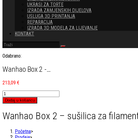
UKRASI ZA TORTE
IZRADA ZAMJENSKIH DIJELOVA
USLUGA 3D PRINTANJA
REPARACIJA
IZRADA 3D MODELA ZA LIJEVANJE
KONTAKT
Odabrano:
Wanhao Box 2 -…
213,09
€
Wanhao
Box
Dodaj u košaricu
2
-
Wanhao Box 2 – sušilica za filamen
sušilica
za
filament
Početna
>
količina
Prodaja
>