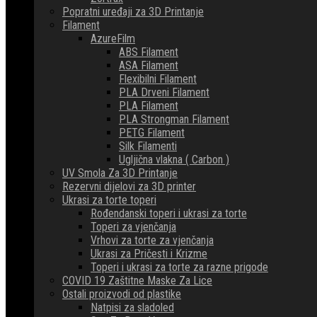
Popratni uređaji za 3D Printanje
Filament
AzureFilm
ABS Filament
ASA Filament
Flexibilni Filament
PLA Drveni Filament
PLA Filament
PLA Strongman Filament
PETG Filament
Silk Filamenti
Ugljična vlakna ( Carbon )
UV Smola Za 3D Printanje
Rezervni dijelovi za 3D printer
Ukrasi za torte toperi
Rođendanski toperi i ukrasi za torte
Toperi za vjenčanja
Vrhovi za torte za vjenčanja
Ukrasi za Pričesti i Krizme
Toperi i ukrasi za torte za razne prigode
COVID 19 Zaštitne Maske Za Lice
Ostali proizvodi od plastike
Natpisi za sladoled