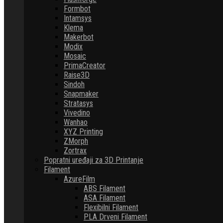
Formbot
Intamsys
Klema
Makerbot
Modix
Mosaic
PrimaCreator
Raise3D
Sindoh
Snapmaker
Stratasys
Vivedino
Wanhao
XYZ Printing
ZMorph
Zortrax
Popratni uređaji za 3D Printanje
Filament
AzureFilm
ABS Filament
ASA Filament
Flexibilni Filament
PLA Drveni Filament