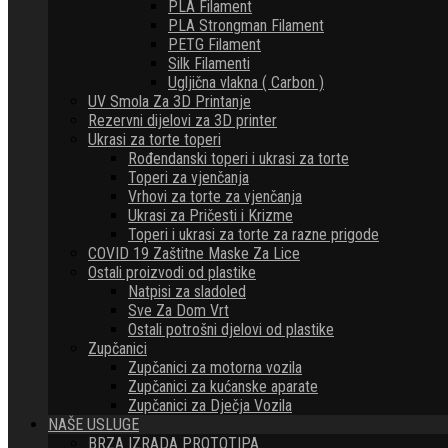
PLA Filament
PLA Strongman Filament
PETG Filament
Silk Filamenti
Ugljična vlakna ( Carbon )
UV Smola Za 3D Printanje
Rezervni dijelovi za 3D printer
Ukrasi za torte toperi
Rođendanski toperi i ukrasi za torte
Toperi za vjenčanja
Vrhovi za torte za vjenčanja
Ukrasi za Pričesti i Krizme
Toperi i ukrasi za torte za razne prigode
COVID 19 Zaštitne Maske Za Lice
Ostali proizvodi od plastike
Natpisi za sladoled
Sve Za Dom Vrt
Ostali potrošni djelovi od plastike
Zupčanici
Zupčanici za motorna vozila
Zupčanici za kućanske aparate
Zupčanici za Dječja Vozila
NAŠE USLUGE
BRZA IZRADA PROTOTIPA