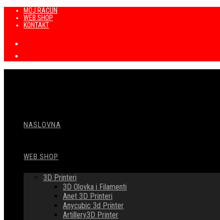
Preskoči
MOJ RAČUN
WEB SHOP
na
KONTAKT
sadržaj
NASLOVNA
WEB SHOP
3D Printeri
3D Olovka i Filamenti
Anet 3D Printeri
Anycubic 3d Printer
Artillery3D Printer