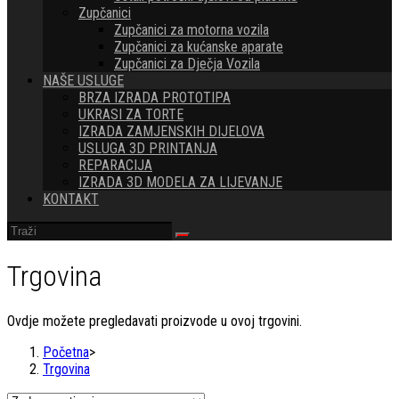
Zupčanici
Zupčanici za motorna vozila
Zupčanici za kućanske aparate
Zupčanici za Dječja Vozila
NAŠE USLUGE
BRZA IZRADA PROTOTIPA
UKRASI ZA TORTE
IZRADA ZAMJENSKIH DIJELOVA
USLUGA 3D PRINTANJA
REPARACIJA
IZRADA 3D MODELA ZA LIJEVANJE
KONTAKT
Trgovina
Ovdje možete pregledavati proizvode u ovoj trgovini.
Početna
>
Trgovina