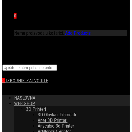
0
Nema proizvoda u košarici.
Add Products
TOGGLE
Pretražite
WEBSITE
ovu
web
0
IZBORNIK
ZATVORITE
stranicu
SEARCH
NASLOVNA
WEB SHOP
3D Printeri
3D Olovka i Filamenti
Anet 3D Printeri
Anycubic 3d Printer
Artillery3D Printer