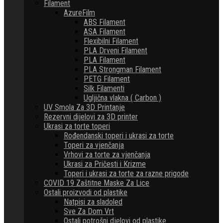
Filament
AzureFilm
ABS Filament
ASA Filament
Flexibilni Filament
PLA Drveni Filament
PLA Filament
PLA Strongman Filament
PETG Filament
Silk Filamenti
Ugljična vlakna ( Carbon )
UV Smola Za 3D Printanje
Rezervni dijelovi za 3D printer
Ukrasi za torte toperi
Rođendanski toperi i ukrasi za torte
Toperi za vjenčanja
Vrhovi za torte za vjenčanja
Ukrasi za Pričesti i Krizme
Toperi i ukrasi za torte za razne prigode
COVID 19 Zaštitne Maske Za Lice
Ostali proizvodi od plastike
Natpisi za sladoled
Sve Za Dom Vrt
Ostali potrošni djelovi od plastike