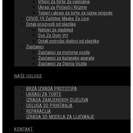
Vrhovi za torte za vjenčanja
Ukrasi za Pričesti i Krizme
Toperi i ukrasi za torte za razne prigode
COVID 19 Zaštitne Maske Za Lice
Ostali proizvodi od plastike
Natpisi za sladoled
Sve Za Dom Vrt
Ostali potrošni djelovi od plastike
Zupčanici
Zupčanici za motorna vozila
Zupčanici za kućanske aparate
Zupčanici za Dječja Vozila
NAŠE USLUGE
BRZA IZRADA PROTOTIPA
UKRASI ZA TORTE
IZRADA ZAMJENSKIH DIJELOVA
USLUGA 3D PRINTANJA
REPARACIJA
IZRADA 3D MODELA ZA LIJEVANJE
KONTAKT