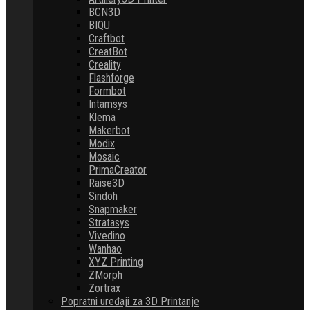
BCN3D
BIQU
Craftbot
CreatBot
Creality
Flashforge
Formbot
Intamsys
Klema
Makerbot
Modix
Mosaic
PrimaCreator
Raise3D
Sindoh
Snapmaker
Stratasys
Vivedino
Wanhao
XYZ Printing
ZMorph
Zortrax
Popratni uređaji za 3D Printanje