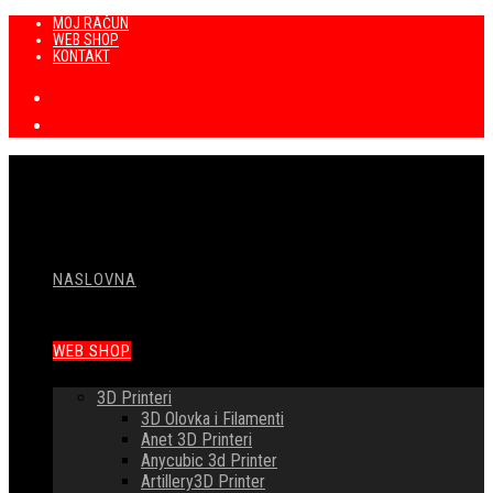
Preskoči
MOJ RAČUN
WEB SHOP
na
KONTAKT
sadržaj
NASLOVNA
WEB SHOP
3D Printeri
3D Olovka i Filamenti
Anet 3D Printeri
Anycubic 3d Printer
Artillery3D Printer