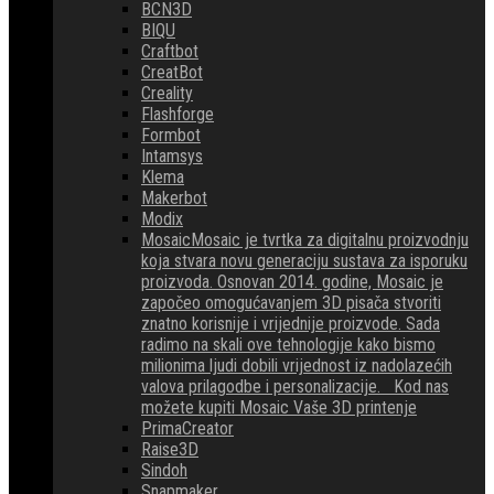
BCN3D
BIQU
Craftbot
CreatBot
Creality
Flashforge
Formbot
Intamsys
Klema
Makerbot
Modix
Mosaic
Mosaic je tvrtka za digitalnu proizvodnju
koja stvara novu generaciju sustava za isporuku
proizvoda. Osnovan 2014. godine, Mosaic je
započeo omogućavanjem 3D pisača stvoriti
znatno korisnije i vrijednije proizvode. Sada
radimo na skali ove tehnologije kako bismo
milionima ljudi dobili vrijednost iz nadolazećih
valova prilagodbe i personalizacije. Kod nas
možete kupiti Mosaic Vaše 3D printenje
PrimaCreator
Raise3D
Sindoh
Snapmaker