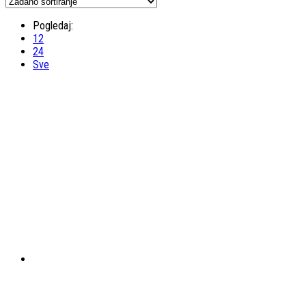
Pogledaj:
12
24
Sve