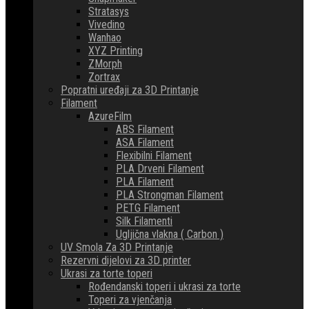
Stratasys
Vivedino
Wanhao
XYZ Printing
ZMorph
Zortrax
Popratni uređaji za 3D Printanje
Filament
AzureFilm
ABS Filament
ASA Filament
Flexibilni Filament
PLA Drveni Filament
PLA Filament
PLA Strongman Filament
PETG Filament
Silk Filamenti
Ugljična vlakna ( Carbon )
UV Smola Za 3D Printanje
Rezervni dijelovi za 3D printer
Ukrasi za torte toperi
Rođendanski toperi i ukrasi za torte
Toperi za vjenčanja