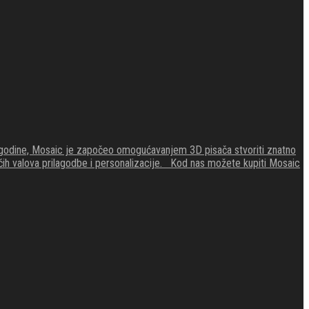
4. godine, Mosaic je započeo omogućavanjem 3D pisača stvoriti znatno
zećih valova prilagodbe i personalizacije. Kod nas možete kupiti Mosaic