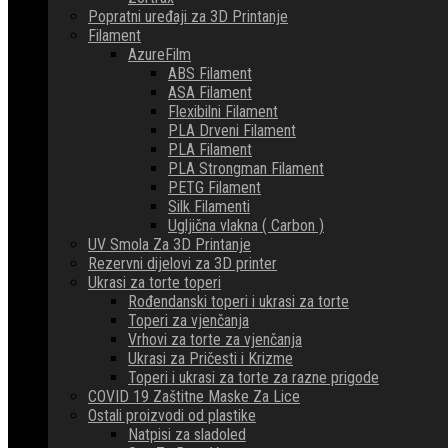
Popratni uređaji za 3D Printanje
Filament
AzureFilm
ABS Filament
ASA Filament
Flexibilni Filament
PLA Drveni Filament
PLA Filament
PLA Strongman Filament
PETG Filament
Silk Filamenti
Ugljična vlakna ( Carbon )
UV Smola Za 3D Printanje
Rezervni dijelovi za 3D printer
Ukrasi za torte toperi
Rođendanski toperi i ukrasi za torte
Toperi za vjenčanja
Vrhovi za torte za vjenčanja
Ukrasi za Pričesti i Krizme
Toperi i ukrasi za torte za razne prigode
COVID 19 Zaštitne Maske Za Lice
Ostali proizvodi od plastike
Natpisi za sladoled