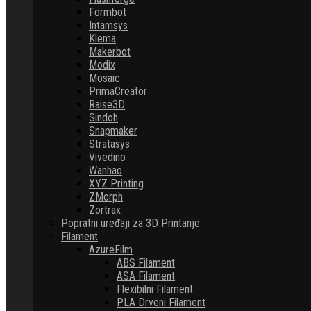
Formbot
Intamsys
Klema
Makerbot
Modix
Mosaic
PrimaCreator
Raise3D
Sindoh
Snapmaker
Stratasys
Vivedino
Wanhao
XYZ Printing
ZMorph
Zortrax
Popratni uređaji za 3D Printanje
Filament
AzureFilm
ABS Filament
ASA Filament
Flexibilni Filament
PLA Drveni Filament