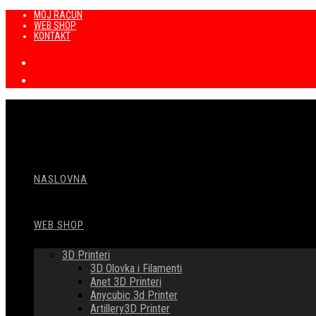
Preskoči
MOJ RAČUN
WEB SHOP
na
KONTAKT
sadržaj
NASLOVNA
WEB SHOP
3D Printeri
3D Olovka i Filamenti
Anet 3D Printeri
Anycubic 3d Printer
Artillery3D Printer