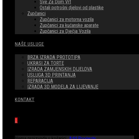
Sve Za Dom Vrt
Ostali potrošni djelovi od plastike
Zupčanici
Zupčanici za motorna vozila
Zupčanici za kućanske aparate
Zupčanici za Dječja Vozila
NAŠE USLUGE
BRZA IZRADA PROTOTIPA
UKRASI ZA TORTE
IZRADA ZAMJENSKIH DIJELOVA
USLUGA 3D PRINTANJA
REPARACIJA
IZRADA 3D MODELA ZA LIJEVANJE
KONTAKT
0
Nema proizvoda u košarici.
Add Products