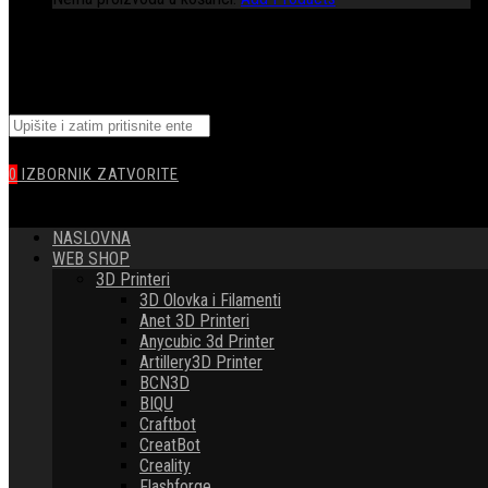
TOGGLE
Pretražite
WEBSITE
ovu
web
0
IZBORNIK
ZATVORITE
stranicu
SEARCH
NASLOVNA
WEB SHOP
3D Printeri
3D Olovka i Filamenti
Anet 3D Printeri
Anycubic 3d Printer
Artillery3D Printer
BCN3D
BIQU
Craftbot
CreatBot
Creality
Flashforge