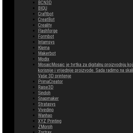
BCN3D
BIQU
Craftbot
CreatBot
Creality
Flashforge
Formbot
Intamsys
Klema
Makerbot
Modix
Mosaic
Mosaic je tvrtka za digitalnu proizvodnju 
korisnije i vrijednije proizvode. Sada radimo na ska
Vaše 3D printenje
PrimaCreator
Raise3D
Sindoh
Snapmaker
Stratasys
Vivedino
Wanhao
XYZ Printing
ZMorph
Zortrax