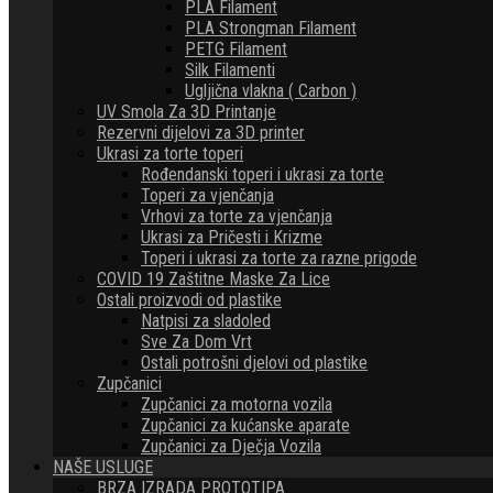
PLA Filament
PLA Strongman Filament
PETG Filament
Silk Filamenti
Ugljična vlakna ( Carbon )
UV Smola Za 3D Printanje
Rezervni dijelovi za 3D printer
Ukrasi za torte toperi
Rođendanski toperi i ukrasi za torte
Toperi za vjenčanja
Vrhovi za torte za vjenčanja
Ukrasi za Pričesti i Krizme
Toperi i ukrasi za torte za razne prigode
COVID 19 Zaštitne Maske Za Lice
Ostali proizvodi od plastike
Natpisi za sladoled
Sve Za Dom Vrt
Ostali potrošni djelovi od plastike
Zupčanici
Zupčanici za motorna vozila
Zupčanici za kućanske aparate
Zupčanici za Dječja Vozila
NAŠE USLUGE
BRZA IZRADA PROTOTIPA