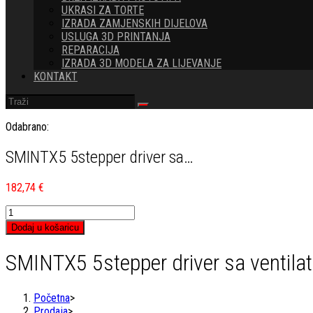
UKRASI ZA TORTE
IZRADA ZAMJENSKIH DIJELOVA
USLUGA 3D PRINTANJA
REPARACIJA
IZRADA 3D MODELA ZA LIJEVANJE
KONTAKT
Odabrano:
SMINTX5 5stepper driver sa…
182,74
€
SMINTX5
5stepper
Dodaj u košaricu
driver
sa
SMINTX5 5stepper driver sa ventila
ventilatorima
količina
Početna
>
Prodaja
>