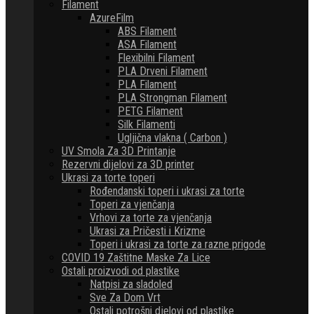
Filament
AzureFilm
ABS Filament
ASA Filament
Flexibilni Filament
PLA Drveni Filament
PLA Filament
PLA Strongman Filament
PETG Filament
Silk Filamenti
Ugljična vlakna ( Carbon )
UV Smola Za 3D Printanje
Rezervni dijelovi za 3D printer
Ukrasi za torte toperi
Rođendanski toperi i ukrasi za torte
Toperi za vjenčanja
Vrhovi za torte za vjenčanja
Ukrasi za Pričesti i Krizme
Toperi i ukrasi za torte za razne prigode
COVID 19 Zaštitne Maske Za Lice
Ostali proizvodi od plastike
Natpisi za sladoled
Sve Za Dom Vrt
Ostali potrošni djelovi od plastike