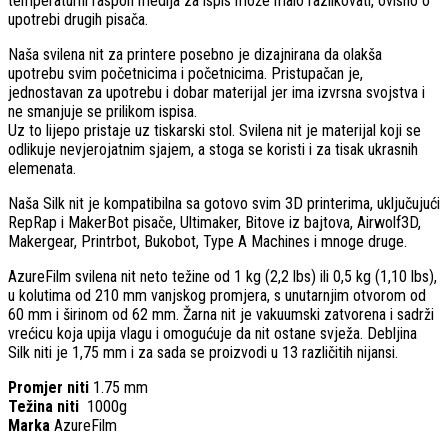
temperaturni raspon medija za ispis može malo razlikovati, ovisno o
upotrebi drugih pisača.
Naša svilena nit za printere posebno je dizajnirana da olakša
upotrebu svim početnicima i početnicima. Pristupačan je,
jednostavan za upotrebu i dobar materijal jer ima izvrsna svojstva i
ne smanjuje se prilikom ispisa.
Uz to lijepo pristaje uz tiskarski stol. Svilena nit je materijal koji se
odlikuje nevjerojatnim sjajem, a stoga se koristi i za tisak ukrasnih
elemenata.
Naša Silk nit je kompatibilna sa gotovo svim 3D printerima, uključujući
RepRap i MakerBot pisače, Ultimaker, Bitove iz bajtova, Airwolf3D,
Makergear, Printrbot, Bukobot, Type A Machines i mnoge druge.
AzureFilm svilena nit neto težine od 1 kg (2,2 lbs) ili 0,5 kg (1,10 lbs),
u kolutima od 210 mm vanjskog promjera, s unutarnjim otvorom od
60 mm i širinom od 62 mm. Žarna nit je vakuumski zatvorena i sadrži
vrećicu koja upija vlagu i omogućuje da nit ostane svježa. Debljina
Silk niti je 1,75 mm i za sada se proizvodi u 13 različitih nijansi.
Promjer niti
1.75 mm
Težina niti
1000g
Marka
AzureFilm