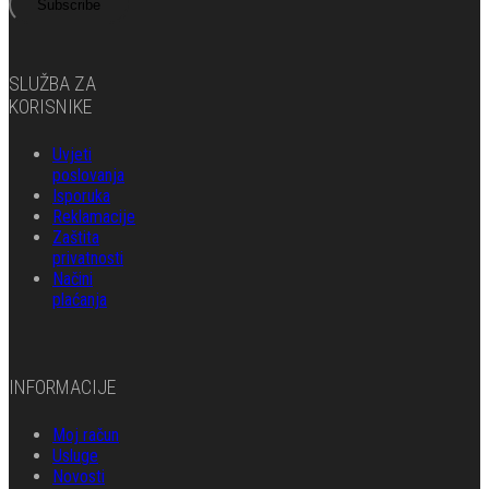
Subscribe
SLUŽBA ZA
KORISNIKE
Uvjeti
poslovanja
Isporuka
Reklamacije
Zaštita
privatnosti
Načini
plaćanja
INFORMACIJE
Moj račun
Usluge
Novosti