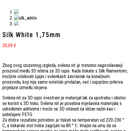
Silk White 1,75mm
30,09
€
Zbog svog izuzetnog izgleda, svilena nit je trenutno najprodavaniji
proizvod među 3D nitima za 3D ispis. Kada tiskate s Silk filamentom,
možete očekivati ​​sjajni i svilenkasti završetak na konačnom
proizvodu, koji nije samo estetski privlačan, već i uspješno prikriva
prijelaze između slojeva.
Svilena nit za 3D ispis svestrani je materijal lak za upotrebu i obično
se koristi u 3D tisku. Svilena nit je posebna mješavina materijala s
određenim aditivima i može se 3D otisnuti na sličan način kao i
uobičajeni PETG.
Za dobre rezultate potrebno je tiskati na temperaturi od 220-230 °
C, a tiskarski stol treba zagrijati na 80 ° C. Imajte na umu da se