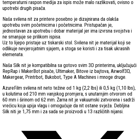
temperaturni raspon medija za ispis može malo razlikovati, ovisno o
upotrebi drugih pisača.
Naša svilena nit za printere posebno je dizajnirana da olakša
upotrebu svim početnicima i početnicima. Pristupačan je,
jednostavan za upotrebu i dobar materijal jer ima izvrsna svojstva i
ne smanjuje se prilikom ispisa.
Uz to lijepo pristaje uz tiskarski stol. Svilena nit je materijal koji se
odlikuje nevjerojatnim sjajem, a stoga se koristi i za tisak ukrasnih
elemenata.
Naša Silk nit je kompatibilna sa gotovo svim 3D printerima, uključujući
RepRap i MakerBot pisače, Ultimaker, Bitove iz bajtova, Airwolf3D,
Makergear, Printrbot, Bukobot, Type A Machines i mnoge druge.
AzureFilm svilena nit neto težine od 1 kg (2,2 lbs) ili 0,5 kg (1,10 lbs),
u kolutima od 210 mm vanjskog promjera, s unutarnjim otvorom od
60 mm i širinom od 62 mm. Žarna nit je vakuumski zatvorena i sadrži
vrećicu koja upija vlagu i omogućuje da nit ostane svježa. Debljina
Silk niti je 1,75 mm i za sada se proizvodi u 13 različitih nijansi.
Opens
in
a