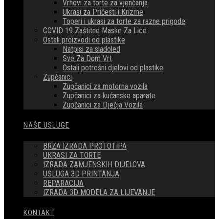
Vrhovi za torte za vjenčanja
Ukrasi za Pričesti i Krizme
Toperi i ukrasi za torte za razne prigode
COVID 19 Zaštitne Maske Za Lice
Ostali proizvodi od plastike
Natpisi za sladoled
Sve Za Dom Vrt
Ostali potrošni djelovi od plastike
Zupčanici
Zupčanici za motorna vozila
Zupčanici za kućanske aparate
Zupčanici za Dječja Vozila
NAŠE USLUGE
BRZA IZRADA PROTOTIPA
UKRASI ZA TORTE
IZRADA ZAMJENSKIH DIJELOVA
USLUGA 3D PRINTANJA
REPARACIJA
IZRADA 3D MODELA ZA LIJEVANJE
KONTAKT