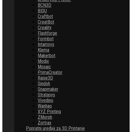
BCN3D
BIQU
Craftbot
CreatBot
Creality
Flashforge
Formbot
Intamsys
Klema
Makerbot
Modix
Mosaic
PrimaCreator
Raise3D
Sindoh
Snapmaker
Stratasys
Vivedino
Wanhao
XYZ Printing
ZMorph
Zortrax
Popratni uređaji za 3D Printanje