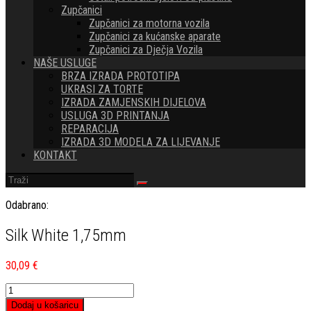
Zupčanici
Zupčanici za motorna vozila
Zupčanici za kućanske aparate
Zupčanici za Dječja Vozila
NAŠE USLUGE
BRZA IZRADA PROTOTIPA
UKRASI ZA TORTE
IZRADA ZAMJENSKIH DIJELOVA
USLUGA 3D PRINTANJA
REPARACIJA
IZRADA 3D MODELA ZA LIJEVANJE
KONTAKT
Odabrano:
Silk White 1,75mm
30,09
€
Silk
White
Dodaj u košaricu