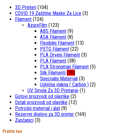
3D Printeri
(104)
COVID 19 Zaštitne Maske Za Lice
(3)
Filament
(124)
AzureFilm
(123)
ABS Filament
(9)
ASA Filament
(8)
Flexibilni Filament
(13)
PETG Filament
(22)
PLA Drveni Filament
(3)
PLA Filament
(38)
PLA Strongman Filament
(5)
Silk Filamenti
(20)
Specijalni Materijali
(3)
Ugljična vlakna ( Carbon )
(2)
UV Smola Za 3D Printanje
(1)
Gotovi proizvodi od plastike
(2)
Ostali proizvodi od plastike
(12)
Potrošni materijal i alat
(9)
Rezervni dijelovi za 3D printer
(169)
Zupčanici
(3)
Pratite nas