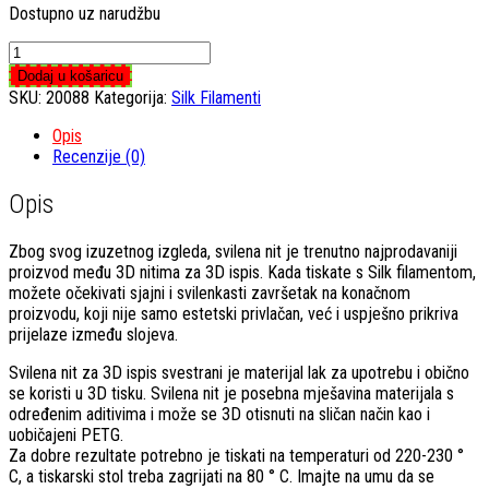
Dostupno uz narudžbu
Silk
White
Dodaj u košaricu
1,75mm
SKU:
20088
Kategorija:
Silk Filamenti
količina
Opis
Recenzije (0)
Opis
Zbog svog izuzetnog izgleda, svilena nit je trenutno najprodavaniji
proizvod među 3D nitima za 3D ispis. Kada tiskate s Silk filamentom,
možete očekivati ​​sjajni i svilenkasti završetak na konačnom
proizvodu, koji nije samo estetski privlačan, već i uspješno prikriva
prijelaze između slojeva.
Svilena nit za 3D ispis svestrani je materijal lak za upotrebu i obično
se koristi u 3D tisku. Svilena nit je posebna mješavina materijala s
određenim aditivima i može se 3D otisnuti na sličan način kao i
uobičajeni PETG.
Za dobre rezultate potrebno je tiskati na temperaturi od 220-230 °
C, a tiskarski stol treba zagrijati na 80 ° C. Imajte na umu da se