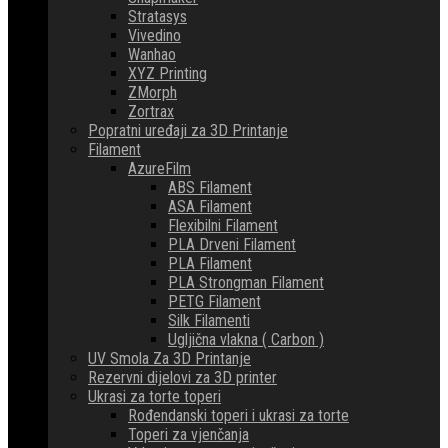
Stratasys
Vivedino
Wanhao
XYZ Printing
ZMorph
Zortrax
Popratni uređaji za 3D Printanje
Filament
AzureFilm
ABS Filament
ASA Filament
Flexibilni Filament
PLA Drveni Filament
PLA Filament
PLA Strongman Filament
PETG Filament
Silk Filamenti
Ugljična vlakna ( Carbon )
UV Smola Za 3D Printanje
Rezervni dijelovi za 3D printer
Ukrasi za torte toperi
Rođendanski toperi i ukrasi za torte
Toperi za vjenčanja