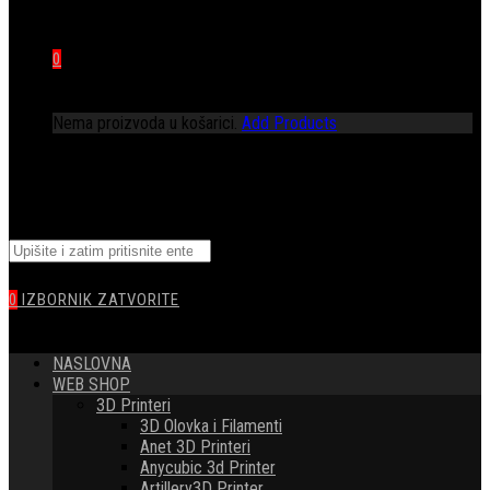
0
Nema proizvoda u košarici.
Add Products
TOGGLE
Pretražite
WEBSITE
ovu
web
0
IZBORNIK
ZATVORITE
stranicu
SEARCH
NASLOVNA
WEB SHOP
3D Printeri
3D Olovka i Filamenti
Anet 3D Printeri
Anycubic 3d Printer
Artillery3D Printer