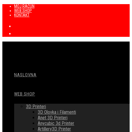
Preskoči
MOJ RAČUN
WEB SHOP
na
KONTAKT
sadržaj
NASLOVNA
WEB SHOP
3D Printeri
3D Olovka i Filamenti
Anet 3D Printeri
Anycubic 3d Printer
Artillery3D Printer