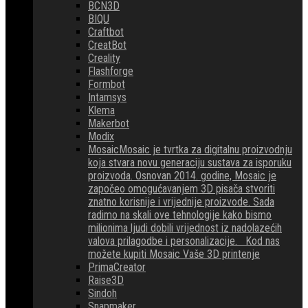
BCN3D
BIQU
Craftbot
CreatBot
Creality
Flashforge
Formbot
Intamsys
Klema
Makerbot
Modix
Mosaic
Mosaic je tvrtka za digitalnu proizvodnju
koja stvara novu generaciju sustava za isporuku
proizvoda. Osnovan 2014. godine, Mosaic je
započeo omogućavanjem 3D pisača stvoriti
znatno korisnije i vrijednije proizvode. Sada
radimo na skali ove tehnologije kako bismo
milionima ljudi dobili vrijednost iz nadolazećih
valova prilagodbe i personalizacije. Kod nas
možete kupiti Mosaic Vaše 3D printenje
PrimaCreator
Raise3D
Sindoh
Snapmaker