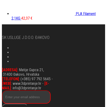
PLA Filament
2,1KG
42,37
€
SK USLUGE J.d.o.o. ĐAKOVO
[ADRESA]
: Matije Gupca 21,
31400 Đakovo, Hrvatska
[TELEFON]
: (+385) 97 792 5645 -
[WEB]
: www.3dprintanje.hr -
[E-
MAIL]
: info@3dprintanje.hr