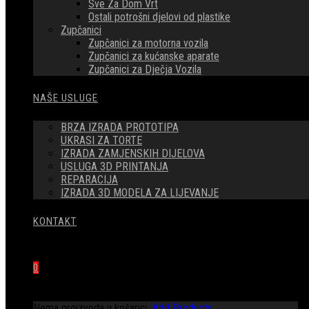
Sve Za Dom Vrt
Ostali potrošni djelovi od plastike
Zupčanici
Zupčanici za motorna vozila
Zupčanici za kućanske aparate
Zupčanici za Dječja Vozila
NAŠE USLUGE
BRZA IZRADA PROTOTIPA
UKRASI ZA TORTE
IZRADA ZAMJENSKIH DIJELOVA
USLUGA 3D PRINTANJA
REPARACIJA
IZRADA 3D MODELA ZA LIJEVANJE
KONTAKT
0
Nema proizvoda u košarici.
Add Products