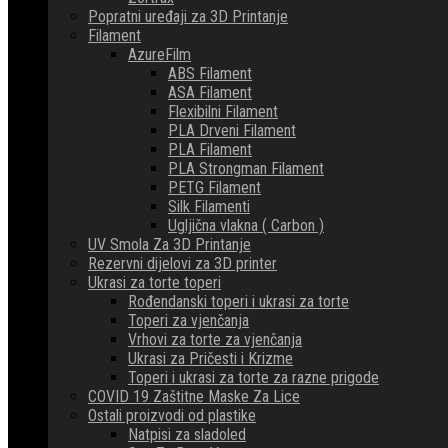
Popratni uređaji za 3D Printanje
Filament
AzureFilm
ABS Filament
ASA Filament
Flexibilni Filament
PLA Drveni Filament
PLA Filament
PLA Strongman Filament
PETG Filament
Silk Filamenti
Ugljična vlakna ( Carbon )
UV Smola Za 3D Printanje
Rezervni dijelovi za 3D printer
Ukrasi za torte toperi
Rođendanski toperi i ukrasi za torte
Toperi za vjenčanja
Vrhovi za torte za vjenčanja
Ukrasi za Pričesti i Krizme
Toperi i ukrasi za torte za razne prigode
COVID 19 Zaštitne Maske Za Lice
Ostali proizvodi od plastike
Natpisi za sladoled