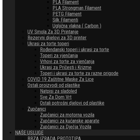
PLA Filament
PLA Strongman Filament
PETG Filament
Silk Filamenti
Ugljična vlakna ( Carbon )
UV Smola Za 3D Printanje
Rezervni dijelovi za 3D printer
Ukrasi za torte toperi
Rođendanski toperi i ukrasi za torte
Toperi za vjenčanja
Vrhovi za torte za vjenčanja
Ukrasi za Pričesti i Krizme
Toperi i ukrasi za torte za razne prigode
COVID 19 Zaštitne Maske Za Lice
Ostali proizvodi od plastike
Natpisi za sladoled
Sve Za Dom Vrt
Ostali potrošni djelovi od plastike
Zupčanici
Zupčanici za motorna vozila
Zupčanici za kućanske aparate
Zupčanici za Dječja Vozila
NAŠE USLUGE
BRZA IZRADA PROTOTIPA