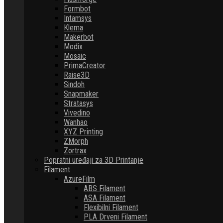
Formbot
Intamsys
Klema
Makerbot
Modix
Mosaic
PrimaCreator
Raise3D
Sindoh
Snapmaker
Stratasys
Vivedino
Wanhao
XYZ Printing
ZMorph
Zortrax
Popratni uređaji za 3D Printanje
Filament
AzureFilm
ABS Filament
ASA Filament
Flexibilni Filament
PLA Drveni Filament