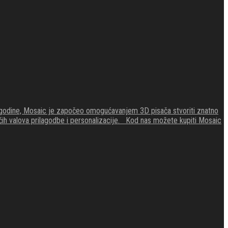
4. godine, Mosaic je započeo omogućavanjem 3D pisača stvoriti znatno
zećih valova prilagodbe i personalizacije. Kod nas možete kupiti Mosaic