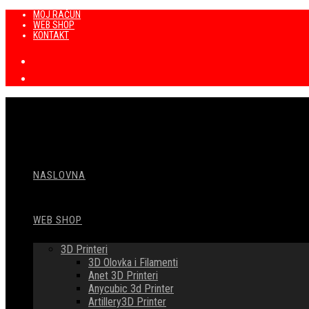
Preskoči
MOJ RAČUN
WEB SHOP
na
KONTAKT
sadržaj
NASLOVNA
WEB SHOP
3D Printeri
3D Olovka i Filamenti
Anet 3D Printeri
Anycubic 3d Printer
Artillery3D Printer