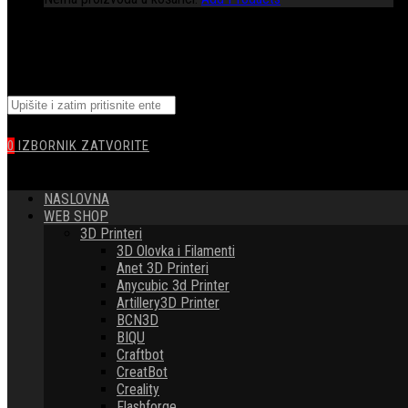
TOGGLE
Pretražite
WEBSITE
ovu
web
0
IZBORNIK
ZATVORITE
stranicu
SEARCH
NASLOVNA
WEB SHOP
3D Printeri
3D Olovka i Filamenti
Anet 3D Printeri
Anycubic 3d Printer
Artillery3D Printer
BCN3D
BIQU
Craftbot
CreatBot
Creality
Flashforge