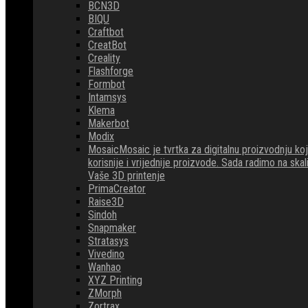
BCN3D
BIQU
Craftbot
CreatBot
Creality
Flashforge
Formbot
Intamsys
Klema
Makerbot
Modix
Mosaic
Mosaic je tvrtka za digitalnu proizvodnju 
korisnije i vrijednije proizvode. Sada radimo na ska
Vaše 3D printenje
PrimaCreator
Raise3D
Sindoh
Snapmaker
Stratasys
Vivedino
Wanhao
XYZ Printing
ZMorph
Zortrax