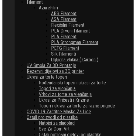
Filament
AzureFilm
ABS Filament
ASA Filament
Flexibilni Filament
PLA Drveni Filament
PLA Filament
PLA Strongman Filament
PETG Filament
Silk Filamenti
Ugljična vlakna ( Carbon )
UV Smola Za 3D Printanje
Rezervni dijelovi za 3D printer
Ukrasi za torte toperi
Rođendanski toperi i ukrasi za torte
Toperi za vjenčanja
Vrhovi za torte za vjenčanja
Ukrasi za Pričesti i Krizme
Toperi i ukrasi za torte za razne prigode
COVID 19 Zaštitne Maske Za Lice
Ostali proizvodi od plastike
Natpisi za sladoled
Sve Za Dom Vrt
Ostali potrošni djelovi od plastike