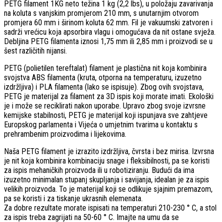
PETG filament 1KG neto težina 1 kg (2,2 lbs), u položaju zavarivanja
na koluta s vanjskim promjerom 210 mm, s unutarnjim otvorom
promjera 60 mm i širinom koluta 62 mm. Fil je vakuumski zatvoren i
sadrži vrećicu koja apsorbira vlagu i omogućava da nit ostane svježa.
Debljina PETG filamenta iznosi 1,75 mm ili 2,85 mm i proizvodi se u
šest različitih nijansi.
PETG (polietilen tereftalat) filament je plastična nit koja kombinira
svojstva ABS filamenta (kruta, otporna na temperaturu, izuzetno
izdržljiva) i PLA filamenta (lako se ispisuje). Zbog ovih svojstava,
PETG je materijal za filament za 3D ispis koji morate imati. Ekološki
je i može se reciklirati nakon uporabe. Upravo zbog svoje izvrsne
kemijske stabilnosti, PETG je materijal koji ispunjava sve zahtjeve
Europskog parlamenta i Vijeća o umjetnim tvarima u kontaktu s
prehrambenim proizvodima i lijekovima.
Naša PETG filament je izrazito izdržljiva, čvrsta i bez mirisa. Izvrsna
je nit koja kombinira kombinaciju snage i fleksibilnosti, pa se koristi
za ispis mehaničkih proizvoda ili u robotiziranju. Budući da ima
izuzetno minimalan stupanj skupljanja i savijanja, idealan je za ispis
velikih proizvoda. To je materijal koji se odlikuje sjajnim premazom,
pa se koristi i za tiskanje ukrasnih elemenata.
Za dobre rezultate morate ispisati na temperaturi 210-230 ° C, a stol
za ispis treba zagrijati na 50-60 ° C. Imajte na umu da se