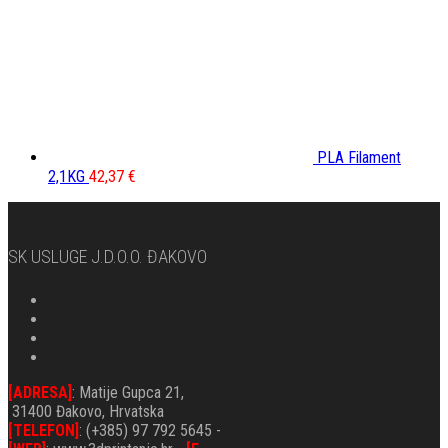
PLA Filament
2,1KG
42,37
€
SK USLUGE J.d.o.o. ĐAKOVO
[ADRESA]
: Matije Gupca 21,
31400 Đakovo, Hrvatska
[TELEFON]
: (+385) 97 792 5645 -