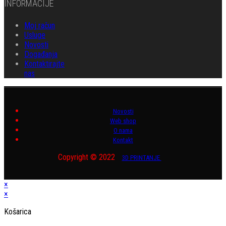
INFORMACIJE
Moj račun
Usluge
Novosti
Događanja
Kontaktirajte
nas
Novosti
Web shop
O nama
Kontakt
Copyright © 2022
3D PRINTANJE
×
×
Košarica