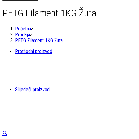
1KG
Žuta
PETG Filament 1KG Žuta
količina
Početna
>
Prodaja
>
PETG Filament 1KG Žuta
Prethodni proizvod
Slijedeći proizvod
🔍