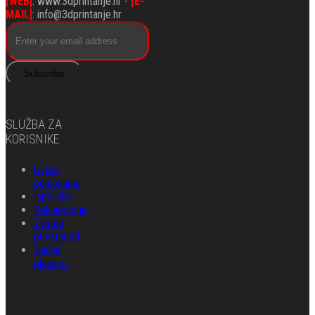
[WEB]
: www.3dprintanje.hr -
[E-
MAIL]
: info@3dprintanje.hr
Subscribe
SLUŽBA ZA
KORISNIKE
Uvjeti
poslovanja
Isporuka
Reklamacije
Zaštita
privatnosti
Načini
plaćanja