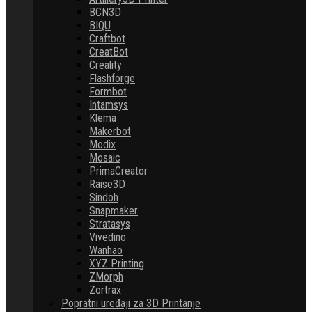
BCN3D
BIQU
Craftbot
CreatBot
Creality
Flashforge
Formbot
Intamsys
Klema
Makerbot
Modix
Mosaic
PrimaCreator
Raise3D
Sindoh
Snapmaker
Stratasys
Vivedino
Wanhao
XYZ Printing
ZMorph
Zortrax
Popratni uređaji za 3D Printanje