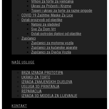
Vrhovi za torte za vjenčanja
Ukrasi za Pričesti i Krizme
Toperi i ukrasi za torte za razne prigode
COVID 19 Zaštitne Maske Za Lice
Ostali proizvodi od plastike
Natpisi za sladoled
Sve Za Dom Vrt
Ostali potrošni djelovi od plastike
Zupčanici
Zupčanici za motorna vozila
Zupčanici za kućanske aparate
Zupčanici za Dječja Vozila
NAŠE USLUGE
BRZA IZRADA PROTOTIPA
UKRASI ZA TORTE
IZRADA ZAMJENSKIH DIJELOVA
USLUGA 3D PRINTANJA
REPARACIJA
IZRADA 3D MODELA ZA LIJEVANJE
KONTAKT