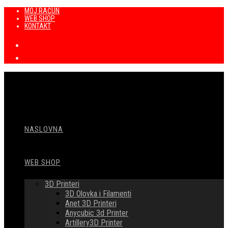
Preskoči
MOJ RAČUN
WEB SHOP
na
KONTAKT
sadržaj
NASLOVNA
WEB SHOP
3D Printeri
3D Olovka i Filamenti
Anet 3D Printeri
Anycubic 3d Printer
Artillery3D Printer