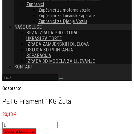
Zupčanici
Zupčanici za motorna vozila
Zupčanici za kućanske aparate
Zupčanici za Dječja Vozila
NAŠE USLUGE
BRZA IZRADA PROTOTIPA
UKRASI ZA TORTE
IZRADA ZAMJENSKIH DIJELOVA
USLUGA 3D PRINTANJA
REPARACIJA
IZRADA 3D MODELA ZA LIJEVANJE
KONTAKT
Odabrano:
PETG Filament 1KG Žuta
20,13
€
PETG
Filament
Dodaj u košaricu