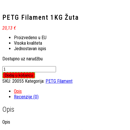
PETG Filament 1KG Žuta
20,13
€
Proizvedeno u EU
Visoka kvaliteta
Jednostavan ispis
Dostupno uz narudžbu
PETG
Filament
Dodaj u košaricu
1KG
SKU:
20055
Kategorija:
PETG Filament
Žuta
količina
Opis
Recenzije (0)
Opis
Opis