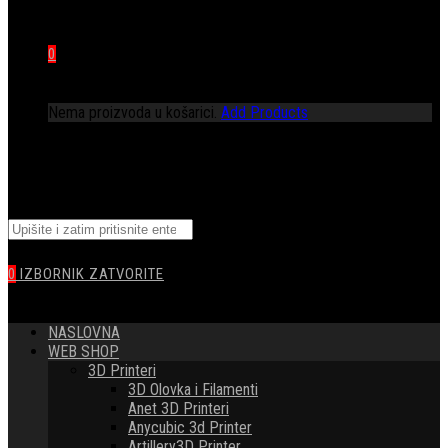
0
Nema proizvoda u košarici.
Add Products
TOGGLE
Pretražite
WEBSITE
ovu
web
0
IZBORNIK
ZATVORITE
stranicu
SEARCH
NASLOVNA
WEB SHOP
3D Printeri
3D Olovka i Filamenti
Anet 3D Printeri
Anycubic 3d Printer
Artillery3D Printer