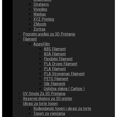
Stratasys
Vivedino
Wanhao
XYZ Printing
ZMorph
Zortrax
Popratni uređaji za 3D Printanje
Filament
AzureFilm
ABS Filament
ASA Filament
Flexibilni Filament
PLA Drveni Filament
PLA Filament
PLA Strongman Filament
PETG Filament
Silk Filamenti
Ugljična vlakna ( Carbon )
UV Smola Za 3D Printanje
Rezervni dijelovi za 3D printer
Ukrasi za torte toperi
Rođendanski toperi i ukrasi za torte
Toperi za vjenčanja