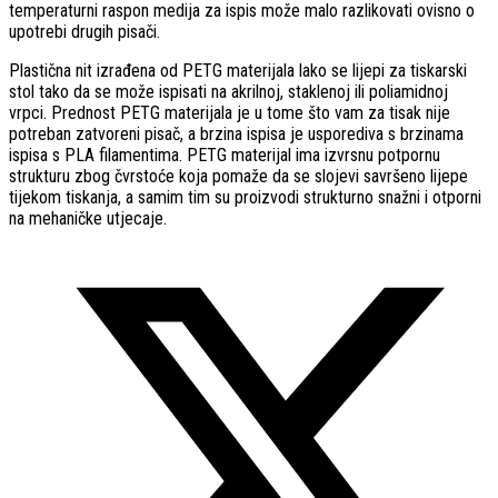
temperaturni raspon medija za ispis može malo razlikovati ovisno o
upotrebi drugih pisači.
Plastična nit izrađena od PETG materijala lako se lijepi za tiskarski
stol tako da se može ispisati na akrilnoj, staklenoj ili poliamidnoj
vrpci. Prednost PETG materijala je u tome što vam za tisak nije
potreban zatvoreni pisač, a brzina ispisa je usporediva s brzinama
ispisa s PLA filamentima. PETG materijal ima izvrsnu potpornu
strukturu zbog čvrstoće koja pomaže da se slojevi savršeno lijepe
tijekom tiskanja, a samim tim su proizvodi strukturno snažni i otporni
na mehaničke utjecaje.
Opens
in
a
new
window