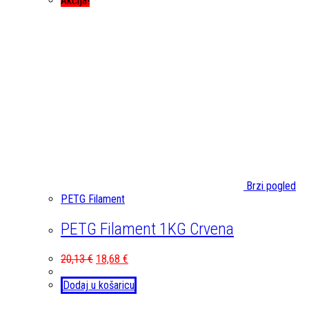
Akcija!
Brzi pogled
PETG Filament
PETG Filament 1KG Crvena
20,13
€
18,68
€
Dodaj u košaricu