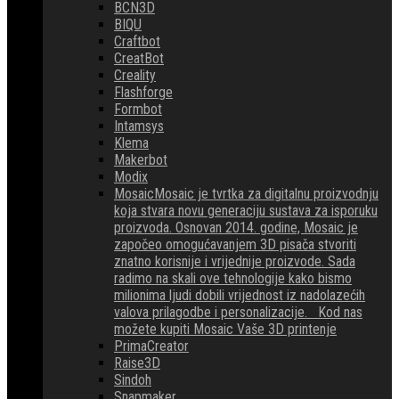
BCN3D
BIQU
Craftbot
CreatBot
Creality
Flashforge
Formbot
Intamsys
Klema
Makerbot
Modix
Mosaic
Mosaic je tvrtka za digitalnu proizvodnju
koja stvara novu generaciju sustava za isporuku
proizvoda. Osnovan 2014. godine, Mosaic je
započeo omogućavanjem 3D pisača stvoriti
znatno korisnije i vrijednije proizvode. Sada
radimo na skali ove tehnologije kako bismo
milionima ljudi dobili vrijednost iz nadolazećih
valova prilagodbe i personalizacije. Kod nas
možete kupiti Mosaic Vaše 3D printenje
PrimaCreator
Raise3D
Sindoh
Snapmaker