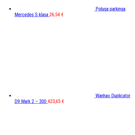
Poluga parkinga
Mercedes S klasa
26,54
€
Wanhao Duplicator
D9 Mark 2 – 300
423,65
€