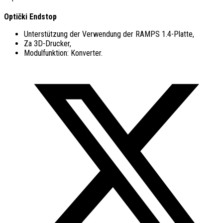
Optički Endstop
Unterstützung der Verwendung der RAMPS 1.4-Platte,
Za 3D-Drucker,
Modulfunktion: Konverter.
Opens
in
a
new
window