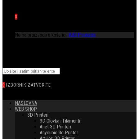
0
Nema proizvoda u košarici.
Add Products
TOGGLE
Pretražite
WEBSITE
ovu
web
0
IZBORNIK
ZATVORITE
stranicu
SEARCH
NASLOVNA
WEB SHOP
3D Printeri
3D Olovka i Filamenti
Anet 3D Printeri
Anycubic 3d Printer
Artillery3D Printer