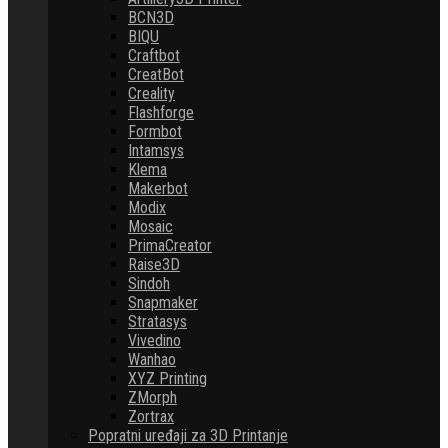
BCN3D
BIQU
Craftbot
CreatBot
Creality
Flashforge
Formbot
Intamsys
Klema
Makerbot
Modix
Mosaic
PrimaCreator
Raise3D
Sindoh
Snapmaker
Stratasys
Vivedino
Wanhao
XYZ Printing
ZMorph
Zortrax
Popratni uređaji za 3D Printanje