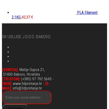
PLA Filament
2,1KG
42,37
€
SK USLUGE J.d.o.o. ĐAKOVO
[ADRESA]
: Matije Gupca 21,
31400 Đakovo, Hrvatska
[TELEFON]
: (+385) 97 792 5645 -
[WEB]
: www.3dprintanje.hr -
[E-
MAIL]
: info@3dprintanje.hr
Subscribe