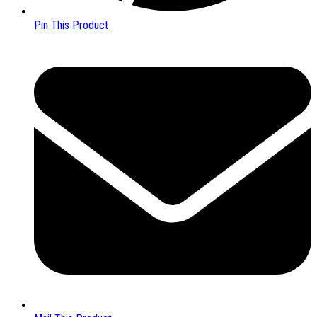
Pin This Product
Opens
in
a
new
window