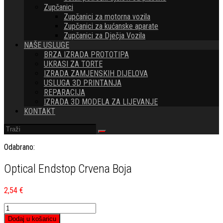
Zupčanici
Zupčanici za motorna vozila
Zupčanici za kućanske aparate
Zupčanici za Dječja Vozila
NAŠE USLUGE
BRZA IZRADA PROTOTIPA
UKRASI ZA TORTE
IZRADA ZAMJENSKIH DIJELOVA
USLUGA 3D PRINTANJA
REPARACIJA
IZRADA 3D MODELA ZA LIJEVANJE
KONTAKT
Odabrano:
Optical Endstop Crvena Boja
2,54
€
Optical
Endstop
Dodaj u košaricu