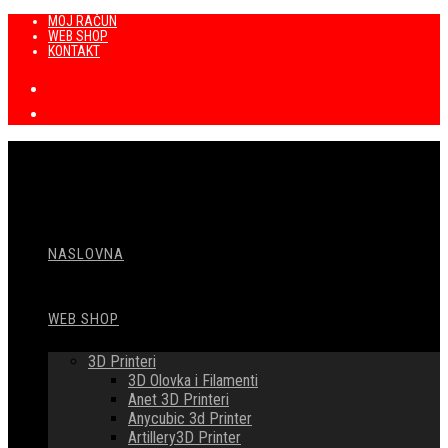
Preskoči
MOJ RAČUN
WEB SHOP
na
KONTAKT
sadržaj
NASLOVNA
WEB SHOP
3D Printeri
3D Olovka i Filamenti
Anet 3D Printeri
Anycubic 3d Printer
Artillery3D Printer