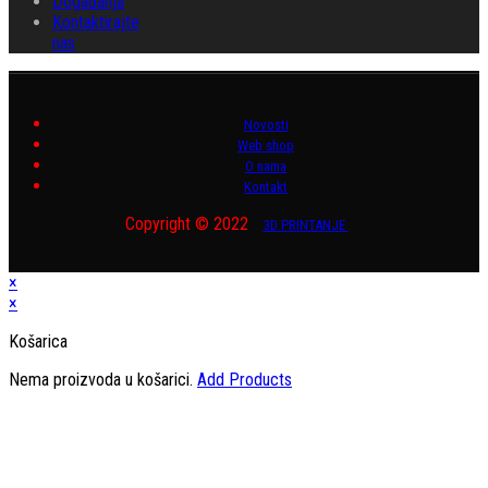
Događanja
Kontaktirajte
nas
Novosti
Web shop
O nama
Kontakt
Copyright © 2022
3D PRINTANJE
×
×
Košarica
Nema proizvoda u košarici.
Add Products