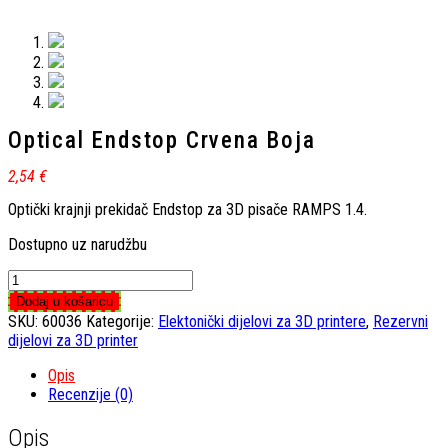
Optical Endstop Crvena Boja
2,54
€
Optički krajnji prekidač Endstop za 3D pisače RAMPS 1.4.
Dostupno uz narudžbu
Optical
Endstop
Dodaj u košaricu
Crvena
SKU:
60036
Kategorije:
Elektonički dijelovi za 3D printere
,
Rezervni
Boja
dijelovi za 3D printer
količina
Opis
Recenzije (0)
Opis