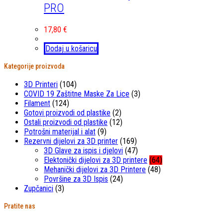
PRO
17,80
€
Dodaj u košaricu
Kategorije proizvoda
3D Printeri
(104)
COVID 19 Zaštitne Maske Za Lice
(3)
Filament
(124)
Gotovi proizvodi od plastike
(2)
Ostali proizvodi od plastike
(12)
Potrošni materijal i alat
(9)
Rezervni dijelovi za 3D printer
(169)
3D Glave za ispis i djelovi
(47)
Elektonički dijelovi za 3D printere
(64)
Mehanički dijelovi za 3D Printere
(48)
Površine za 3D Ispis
(24)
Zupčanici
(3)
Pratite nas