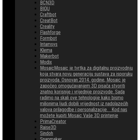
BCN3D
BIQU
Craftbot
CreatBot
Creality
Flashforge
Formbot
Intamsys
Klema
Makerbot
Modix
Mosaic
Mosaic je tvrtka za digitalnu proizvodnju
koja stvara novu generaciju sustava za isporuku
proizvoda. Osnovan 2014. godine, Mosaic je
započeo omogućavanjem 3D pisača stvoriti
znatno korisnije i vrijednije proizvode. Sada
radimo na skali ove tehnologije kako bismo
milionima ljudi dobili vrijednost iz nadolazećih
valova prilagodbe i personalizacije. Kod nas
možete kupiti Mosaic Vaše 3D printenje
PrimaCreator
Raise3D
Sindoh
Snapmaker