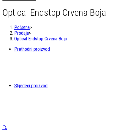
Crvena
Boja
Optical Endstop Crvena Boja
količina
Početna
>
Prodaja
>
Optical Endstop Crvena Boja
Prethodni proizvod
Slijedeći proizvod
🔍