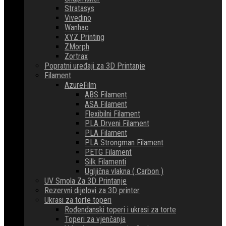
Stratasys
Vivedino
Wanhao
XYZ Printing
ZMorph
Zortrax
Popratni uređaji za 3D Printanje
Filament
AzureFilm
ABS Filament
ASA Filament
Flexibilni Filament
PLA Drveni Filament
PLA Filament
PLA Strongman Filament
PETG Filament
Silk Filamenti
Ugljična vlakna ( Carbon )
UV Smola Za 3D Printanje
Rezervni dijelovi za 3D printer
Ukrasi za torte toperi
Rođendanski toperi i ukrasi za torte
Toperi za vjenčanja