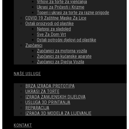
Vrhovi za torte za vjenčanja
Ukrasi za Pričesti i Krizme
Toperi i ukrasi za torte za razne prigode
COVID 19 Zaštitne Maske Za Lice
Ostali proizvodi od plastike
Natpisi za sladoled
Sve Za Dom Vrt
Ostali potrošni djelovi od plastike
Zupčanici
Zupčanici za motorna vozila
Zupčanici za kućanske aparate
Zupčanici za Dječja Vozila
NAŠE USLUGE
BRZA IZRADA PROTOTIPA
UKRASI ZA TORTE
IZRADA ZAMJENSKIH DIJELOVA
USLUGA 3D PRINTANJA
REPARACIJA
IZRADA 3D MODELA ZA LIJEVANJE
KONTAKT