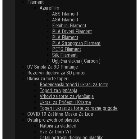
Filament
AzureFilm
ABS Filament
ASA Filament
Flexibilni Filament
PLA Drveni Filament
PLA Filament
PLA Strongman Filament
PETG Filament
Silk Filamenti
Ugljična vlakna ( Carbon )
UV Smola Za 3D Printanje
Rezervni dijelovi za 3D printer
Ukrasi za torte toperi
Rođendanski toperi i ukrasi za torte
Toperi za vjenčanja
Vrhovi za torte za vjenčanja
Ukrasi za Pričesti i Krizme
Toperi i ukrasi za torte za razne prigode
COVID 19 Zaštitne Maske Za Lice
Ostali proizvodi od plastike
Natpisi za sladoled
Sve Za Dom Vrt
Ostali potrošni djelovi od plastike