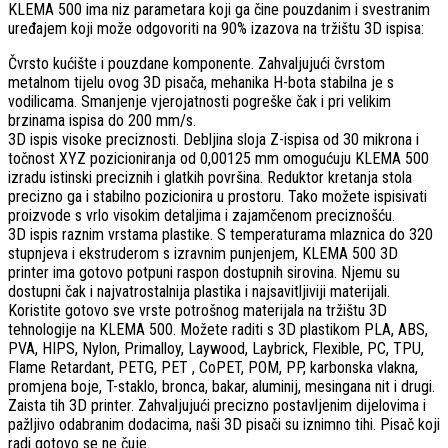
KLEMA 500 ima niz parametara koji ga čine pouzdanim i svestranim
uređajem koji može odgovoriti na 90% izazova na tržištu 3D ispisa:
Čvrsto kućište i pouzdane komponente. Zahvaljujući čvrstom
metalnom tijelu ovog 3D pisača, mehanika H-bota stabilna je s
vodilicama. Smanjenje vjerojatnosti pogreške čak i pri velikim
brzinama ispisa do 200 mm/s.
3D ispis visoke preciznosti. Debljina sloja Z-ispisa od 30 mikrona i
točnost XYZ pozicioniranja od 0,00125 mm omogućuju KLEMA 500
izradu istinski preciznih i glatkih površina. Reduktor kretanja stola
precizno ga i stabilno pozicionira u prostoru. Tako možete ispisivati ​​
proizvode s vrlo visokim detaljima i zajamčenom preciznošću.
3D ispis raznim vrstama plastike. S temperaturama mlaznica do 320
stupnjeva i ekstruderom s izravnim punjenjem, KLEMA 500 3D
printer ima gotovo potpuni raspon dostupnih sirovina. Njemu su
dostupni čak i najvatrostalnija plastika i najsavitljiviji materijali.
Koristite gotovo sve vrste potrošnog materijala na tržištu 3D
tehnologije na KLEMA 500. Možete raditi s 3D plastikom PLA, ABS,
PVA, HIPS, Nylon, Primalloy, Laywood, Laybrick, Flexible, PC, TPU,
Flame Retardant, PETG, PET , CoPET, POM, PP, karbonska vlakna,
promjena boje, T-staklo, bronca, bakar, aluminij, mesingana nit i drugi.
Zaista tih 3D printer. Zahvaljujući precizno postavljenim dijelovima i
pažljivo odabranim dodacima, naši 3D pisači su iznimno tihi. Pisač koji
radi gotovo se ne čuje.