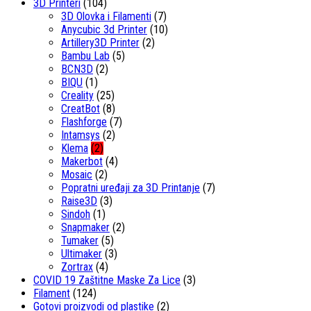
3D Printeri
(104)
3D Olovka i Filamenti
(7)
Anycubic 3d Printer
(10)
Artillery3D Printer
(2)
Bambu Lab
(5)
BCN3D
(2)
BIQU
(1)
Creality
(25)
CreatBot
(8)
Flashforge
(7)
Intamsys
(2)
Klema
(2)
Makerbot
(4)
Mosaic
(2)
Popratni uređaji za 3D Printanje
(7)
Raise3D
(3)
Sindoh
(1)
Snapmaker
(2)
Tumaker
(5)
Ultimaker
(3)
Zortrax
(4)
COVID 19 Zaštitne Maske Za Lice
(3)
Filament
(124)
Gotovi proizvodi od plastike
(2)