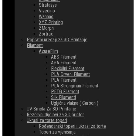
Stratasys
Vivedino
Wanhao
XYZ Printing
ZMorph
Zortrax
Popratni uređaji za 3D Printanje
Filament
AzureFilm
ABS Filament
ASA Filament
Flexibilni Filament
PLA Drveni Filament
PLA Filament
PLA Strongman Filament
PETG Filament
Silk Filamenti
Ugljična vlakna ( Carbon )
UV Smola Za 3D Printanje
Rezervni dijelovi za 3D printer
Ukrasi za torte toperi
Rođendanski toperi i ukrasi za torte
Toperi za vjenčanja