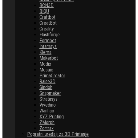
BCN3D
BIQU
Craftbot
CreatBot
Creality
Flashforge
Formbot
Intamsys
Klema
Makerbot
Modix
Mosaic
PrimaCreator
Raise3D
Sindoh
Snapmaker
Stratasys
Vivedino
Wanhao
XYZ Printing
ZMorph
Zortrax
Popratni uređaji za 3D Printanje