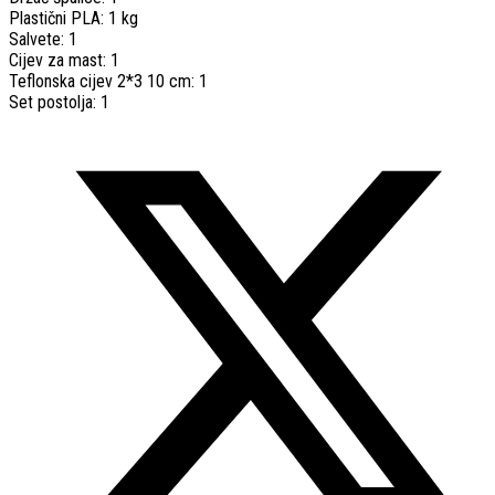
Plastični PLA: 1 kg
Salvete: 1
Cijev za mast: 1
Teflonska cijev 2*3 10 cm: 1
Set postolja: 1
Opens
in
a
new
window