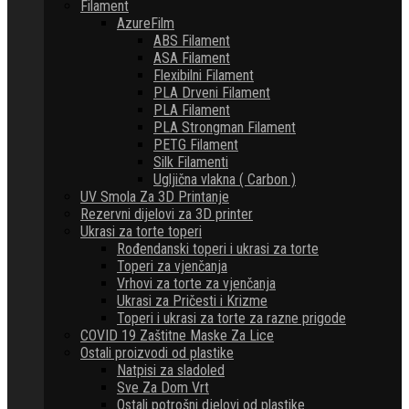
Filament
AzureFilm
ABS Filament
ASA Filament
Flexibilni Filament
PLA Drveni Filament
PLA Filament
PLA Strongman Filament
PETG Filament
Silk Filamenti
Ugljična vlakna ( Carbon )
UV Smola Za 3D Printanje
Rezervni dijelovi za 3D printer
Ukrasi za torte toperi
Rođendanski toperi i ukrasi za torte
Toperi za vjenčanja
Vrhovi za torte za vjenčanja
Ukrasi za Pričesti i Krizme
Toperi i ukrasi za torte za razne prigode
COVID 19 Zaštitne Maske Za Lice
Ostali proizvodi od plastike
Natpisi za sladoled
Sve Za Dom Vrt
Ostali potrošni djelovi od plastike