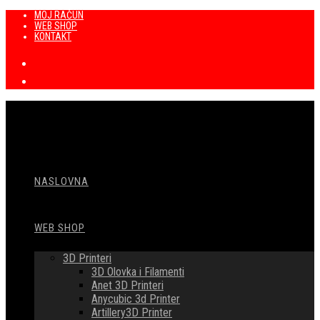
Preskoči
MOJ RAČUN
WEB SHOP
na
KONTAKT
sadržaj
NASLOVNA
WEB SHOP
3D Printeri
3D Olovka i Filamenti
Anet 3D Printeri
Anycubic 3d Printer
Artillery3D Printer