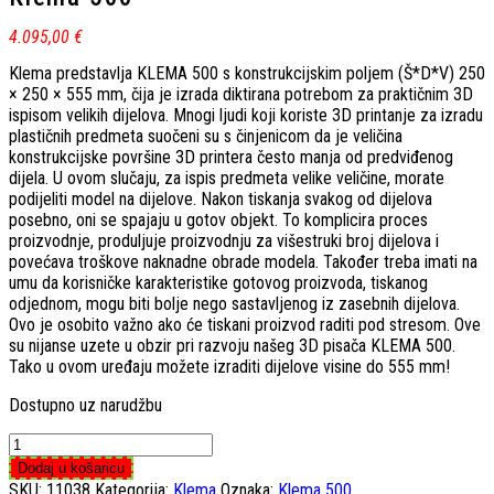
4.095,00
€
Klema predstavlja KLEMA 500 s konstrukcijskim poljem (Š*D*V) 250
× 250 × 555 mm, čija je izrada diktirana potrebom za praktičnim 3D
ispisom velikih dijelova. Mnogi ljudi koji koriste 3D printanje za izradu
plastičnih predmeta suočeni su s činjenicom da je veličina
konstrukcijske površine 3D printera često manja od predviđenog
dijela. U ovom slučaju, za ispis predmeta velike veličine, morate
podijeliti model na dijelove. Nakon tiskanja svakog od dijelova
posebno, oni se spajaju u gotov objekt. To komplicira proces
proizvodnje, produljuje proizvodnju za višestruki broj dijelova i
povećava troškove naknadne obrade modela. Također treba imati na
umu da korisničke karakteristike gotovog proizvoda, tiskanog
odjednom, mogu biti bolje nego sastavljenog iz zasebnih dijelova.
Ovo je osobito važno ako će tiskani proizvod raditi pod stresom. Ove
su nijanse uzete u obzir pri razvoju našeg 3D pisača KLEMA 500.
Tako u ovom uređaju možete izraditi dijelove visine do 555 mm!
Dostupno uz narudžbu
Klema
500
Dodaj u košaricu
količina
SKU:
11038
Kategorija:
Klema
Oznaka:
Klema 500