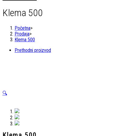
količina
Klema 500
Početna
>
Prodaja
>
Klema 500
Prethodni proizvod
🔍
Klema 500