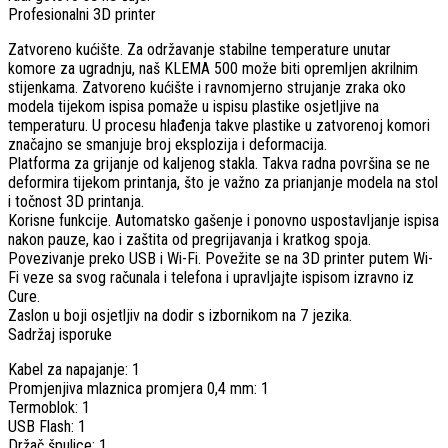
Profesionalni 3D printer
Zatvoreno kućište. Za održavanje stabilne temperature unutar
komore za ugradnju, naš KLEMA 500 može biti opremljen akrilnim
stijenkama. Zatvoreno kućište i ravnomjerno strujanje zraka oko
modela tijekom ispisa pomaže u ispisu plastike osjetljive na
temperaturu. U procesu hlađenja takve plastike u zatvorenoj komori
značajno se smanjuje broj eksplozija i deformacija.
Platforma za grijanje od kaljenog stakla. Takva radna površina se ne
deformira tijekom printanja, što je važno za prianjanje modela na stol
i točnost 3D printanja.
Korisne funkcije. Automatsko gašenje i ponovno uspostavljanje ispisa
nakon pauze, kao i zaštita od pregrijavanja i kratkog spoja.
Povezivanje preko USB i Wi-Fi. Povežite se na 3D printer putem Wi-
Fi veze sa svog računala i telefona i upravljajte ispisom izravno iz
Cure.
Zaslon u boji osjetljiv na dodir s izbornikom na 7 jezika.
Sadržaj isporuke
Kabel za napajanje: 1
Promjenjiva mlaznica promjera 0,4 mm: 1
Termoblok: 1
USB Flash: 1
Držač špulice: 1