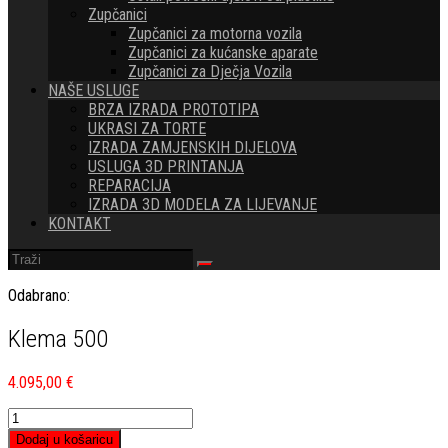
Zupčanici
Zupčanici za motorna vozila
Zupčanici za kućanske aparate
Zupčanici za Dječja Vozila
NAŠE USLUGE
BRZA IZRADA PROTOTIPA
UKRASI ZA TORTE
IZRADA ZAMJENSKIH DIJELOVA
USLUGA 3D PRINTANJA
REPARACIJA
IZRADA 3D MODELA ZA LIJEVANJE
KONTAKT
Odabrano:
Klema 500
4.095,00
€
Klema
500
Dodaj u košaricu