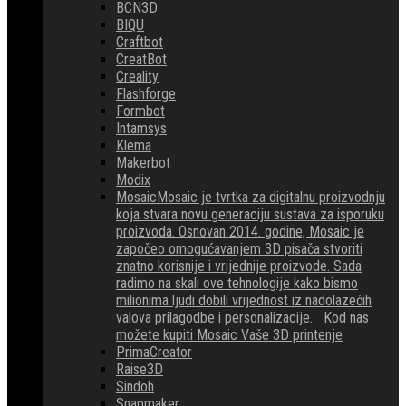
BCN3D
BIQU
Craftbot
CreatBot
Creality
Flashforge
Formbot
Intamsys
Klema
Makerbot
Modix
Mosaic
Mosaic je tvrtka za digitalnu proizvodnju
koja stvara novu generaciju sustava za isporuku
proizvoda. Osnovan 2014. godine, Mosaic je
započeo omogućavanjem 3D pisača stvoriti
znatno korisnije i vrijednije proizvode. Sada
radimo na skali ove tehnologije kako bismo
milionima ljudi dobili vrijednost iz nadolazećih
valova prilagodbe i personalizacije. Kod nas
možete kupiti Mosaic Vaše 3D printenje
PrimaCreator
Raise3D
Sindoh
Snapmaker