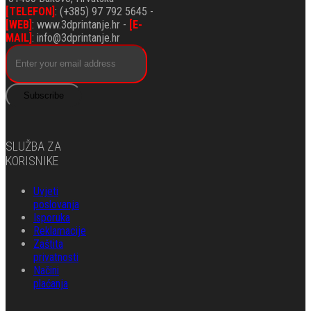
[TELEFON]
: (+385) 97 792 5645 -
[WEB]
: www.3dprintanje.hr -
[E-
MAIL]
: info@3dprintanje.hr
Subscribe
SLUŽBA ZA
KORISNIKE
Uvjeti
poslovanja
Isporuka
Reklamacije
Zaštita
privatnosti
Načini
plaćanja