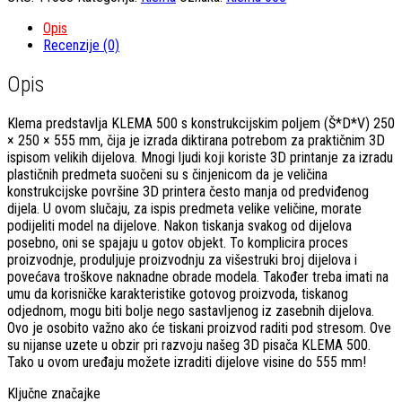
Opis
Recenzije (0)
Opis
Klema predstavlja KLEMA 500 s konstrukcijskim poljem (Š*D*V) 250
× 250 × 555 mm, čija je izrada diktirana potrebom za praktičnim 3D
ispisom velikih dijelova. Mnogi ljudi koji koriste 3D printanje za izradu
plastičnih predmeta suočeni su s činjenicom da je veličina
konstrukcijske površine 3D printera često manja od predviđenog
dijela. U ovom slučaju, za ispis predmeta velike veličine, morate
podijeliti model na dijelove. Nakon tiskanja svakog od dijelova
posebno, oni se spajaju u gotov objekt. To komplicira proces
proizvodnje, produljuje proizvodnju za višestruki broj dijelova i
povećava troškove naknadne obrade modela. Također treba imati na
umu da korisničke karakteristike gotovog proizvoda, tiskanog
odjednom, mogu biti bolje nego sastavljenog iz zasebnih dijelova.
Ovo je osobito važno ako će tiskani proizvod raditi pod stresom. Ove
su nijanse uzete u obzir pri razvoju našeg 3D pisača KLEMA 500.
Tako u ovom uređaju možete izraditi dijelove visine do 555 mm!
Ključne značajke