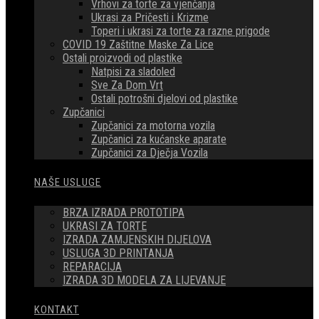
Vrhovi za torte za vjenčanja
Ukrasi za Pričesti i Krizme
Toperi i ukrasi za torte za razne prigode
COVID 19 Zaštitne Maske Za Lice
Ostali proizvodi od plastike
Natpisi za sladoled
Sve Za Dom Vrt
Ostali potrošni djelovi od plastike
Zupčanici
Zupčanici za motorna vozila
Zupčanici za kućanske aparate
Zupčanici za Dječja Vozila
NAŠE USLUGE
BRZA IZRADA PROTOTIPA
UKRASI ZA TORTE
IZRADA ZAMJENSKIH DIJELOVA
USLUGA 3D PRINTANJA
REPARACIJA
IZRADA 3D MODELA ZA LIJEVANJE
KONTAKT