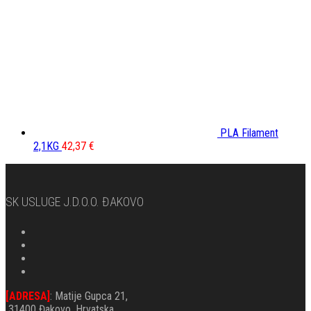
PLA Filament
2,1KG
42,37
€
SK USLUGE J.d.o.o. ĐAKOVO
[ADRESA]
: Matije Gupca 21,
31400 Đakovo, Hrvatska