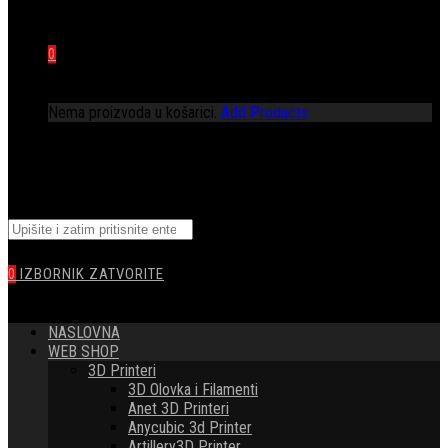
0
Nema proizvoda u košarici.
Add Products
TOGGLE
Pretražite
WEBSITE
ovu
web
0
IZBORNIK
ZATVORITE
stranicu
SEARCH
NASLOVNA
WEB SHOP
3D Printeri
3D Olovka i Filamenti
Anet 3D Printeri
Anycubic 3d Printer
Artillery3D Printer