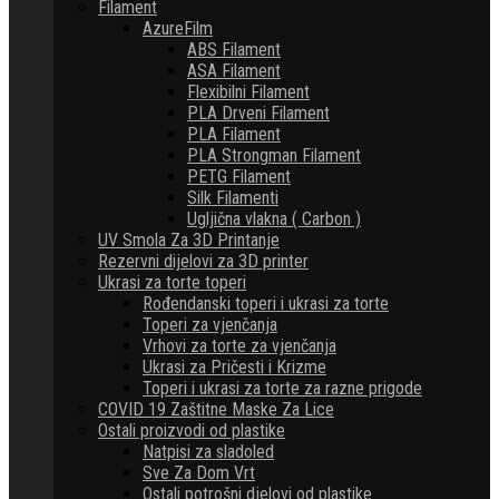
Filament
AzureFilm
ABS Filament
ASA Filament
Flexibilni Filament
PLA Drveni Filament
PLA Filament
PLA Strongman Filament
PETG Filament
Silk Filamenti
Ugljična vlakna ( Carbon )
UV Smola Za 3D Printanje
Rezervni dijelovi za 3D printer
Ukrasi za torte toperi
Rođendanski toperi i ukrasi za torte
Toperi za vjenčanja
Vrhovi za torte za vjenčanja
Ukrasi za Pričesti i Krizme
Toperi i ukrasi za torte za razne prigode
COVID 19 Zaštitne Maske Za Lice
Ostali proizvodi od plastike
Natpisi za sladoled
Sve Za Dom Vrt
Ostali potrošni djelovi od plastike