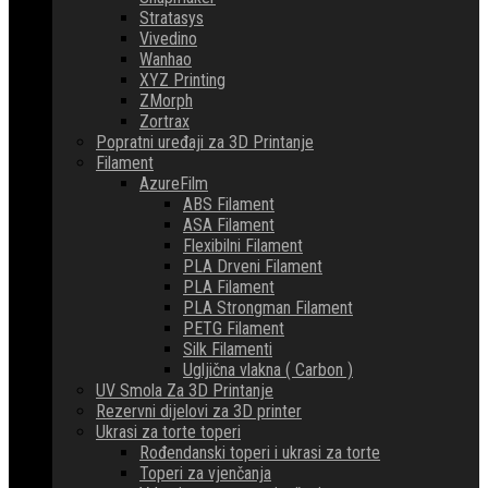
Stratasys
Vivedino
Wanhao
XYZ Printing
ZMorph
Zortrax
Popratni uređaji za 3D Printanje
Filament
AzureFilm
ABS Filament
ASA Filament
Flexibilni Filament
PLA Drveni Filament
PLA Filament
PLA Strongman Filament
PETG Filament
Silk Filamenti
Ugljična vlakna ( Carbon )
UV Smola Za 3D Printanje
Rezervni dijelovi za 3D printer
Ukrasi za torte toperi
Rođendanski toperi i ukrasi za torte
Toperi za vjenčanja