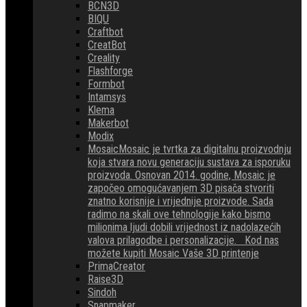
BCN3D
BIQU
Craftbot
CreatBot
Creality
Flashforge
Formbot
Intamsys
Klema
Makerbot
Modix
Mosaic
Mosaic je tvrtka za digitalnu proizvodnju
koja stvara novu generaciju sustava za isporuku
proizvoda. Osnovan 2014. godine, Mosaic je
započeo omogućavanjem 3D pisača stvoriti
znatno korisnije i vrijednije proizvode. Sada
radimo na skali ove tehnologije kako bismo
milionima ljudi dobili vrijednost iz nadolazećih
valova prilagodbe i personalizacije. Kod nas
možete kupiti Mosaic Vaše 3D printenje
PrimaCreator
Raise3D
Sindoh
Snapmaker