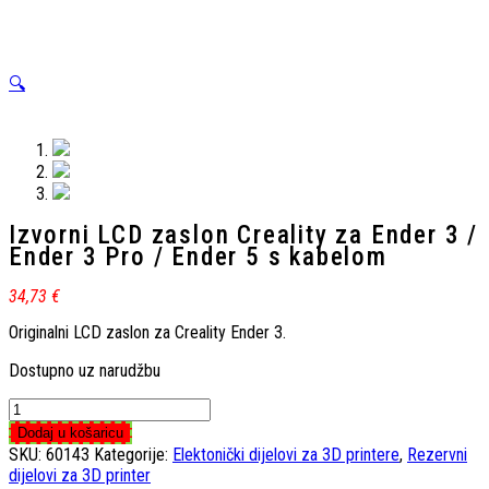
🔍
Izvorni LCD zaslon Creality za Ender 3 /
Ender 3 Pro / Ender 5 s kabelom
34,73
€
Originalni LCD zaslon za Creality Ender 3.
Dostupno uz narudžbu
Izvorni
LCD
Dodaj u košaricu
zaslon
SKU:
60143
Kategorije:
Elektonički dijelovi za 3D printere
,
Rezervni
Creality
dijelovi za 3D printer