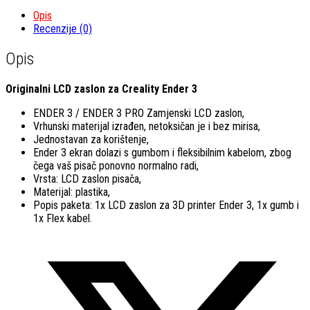
za
Ender
Opis
3
Recenzije (0)
/
Ender
Opis
3
Pro
Originalni LCD zaslon za Creality Ender 3
/
Ender
ENDER 3 / ENDER 3 PRO Zamjenski LCD zaslon,
5
Vrhunski materijal izrađen, netoksičan je i bez mirisa,
s
Jednostavan za korištenje,
kabelom
Ender 3 ekran dolazi s gumbom i fleksibilnim kabelom, zbog
količina
čega vaš pisač ponovno normalno radi,
Vrsta: LCD zaslon pisača,
Materijal: plastika,
Popis paketa: 1x LCD zaslon za 3D printer Ender 3, 1x gumb i
1x Flex kabel.
Opens
in
a
new
window