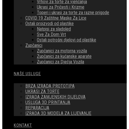
Vrhovi za torte za vjenčanja
Ukrasi za Pričesti i Krizme
Toperi i ukrasi za torte za razne prigode
COVID 19 Zaštitne Maske Za Lice
Ostali proizvodi od plastike
Natpisi za sladoled
Sve Za Dom Vrt
Ostali potrošni djelovi od plastike
Zupčanici
Zupčanici za motorna vozila
Zupčanici za kućanske aparate
Zupčanici za Dječja Vozila
NAŠE USLUGE
BRZA IZRADA PROTOTIPA
UKRASI ZA TORTE
IZRADA ZAMJENSKIH DIJELOVA
USLUGA 3D PRINTANJA
REPARACIJA
IZRADA 3D MODELA ZA LIJEVANJE
KONTAKT