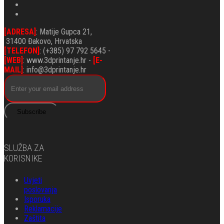
[ADRESA]
: Matije Gupca 21,
31400 Đakovo, Hrvatska
[TELEFON]
: (+385) 97 792 5645 -
[WEB]
: www.3dprintanje.hr -
[E-
MAIL]
: info@3dprintanje.hr
Subscribe
SLUŽBA ZA
KORISNIKE
Uvjeti
poslovanja
Isporuka
Reklamacije
Zaštita