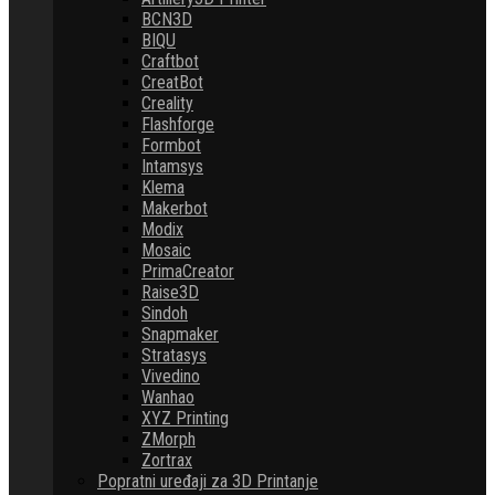
BCN3D
BIQU
Craftbot
CreatBot
Creality
Flashforge
Formbot
Intamsys
Klema
Makerbot
Modix
Mosaic
PrimaCreator
Raise3D
Sindoh
Snapmaker
Stratasys
Vivedino
Wanhao
XYZ Printing
ZMorph
Zortrax
Popratni uređaji za 3D Printanje