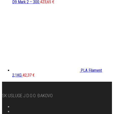
D9 Mark 2 – 300
423,65
€
PLA Filament
2,1KG
42,37
€
SK USLUGE J.d.o.o. ĐAKOVO