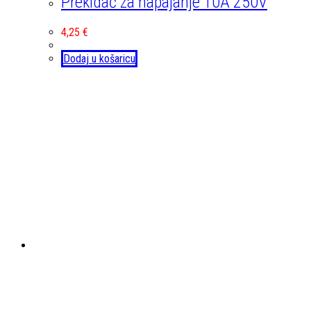
Prekidač za napajanje 10A 250V
4,25
€
Dodaj u košaricu