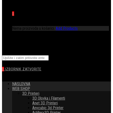
0
Nema proizvoda u košarici.
Add Products
TOGGLE
Pretražite
WEBSITE
ovu
web
0
IZBORNIK
ZATVORITE
stranicu
SEARCH
NASLOVNA
WEB SHOP
3D Printeri
3D Olovka i Filamenti
Anet 3D Printeri
Anycubic 3d Printer
Artillery3D Printer