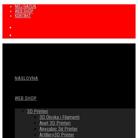
Preskoči
MOJ RAČUN
WEB SHOP
na
KONTAKT
sadržaj
NASLOVNA
WEB SHOP
3D Printeri
3D Olovka i Filamenti
Anet 3D Printeri
Anycubic 3d Printer
Artillery3D Printer