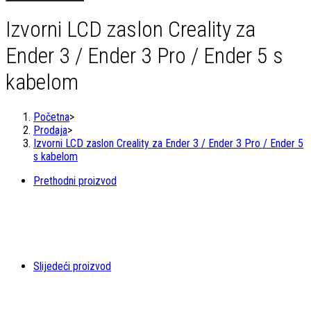
zaslon
Creality
Izvorni LCD zaslon Creality za
za
Ender
Ender 3 / Ender 3 Pro / Ender 5 s
3
/
kabelom
Ender
3
Pro
Početna
>
/
Prodaja
>
Ender
Izvorni LCD zaslon Creality za Ender 3 / Ender 3 Pro / Ender 5
5
s kabelom
s
kabelom
Prethodni proizvod
količina
Slijedeći proizvod