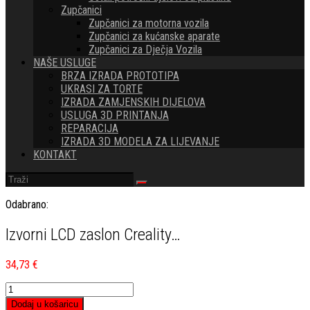
Zupčanici
Zupčanici za motorna vozila
Zupčanici za kućanske aparate
Zupčanici za Dječja Vozila
NAŠE USLUGE
BRZA IZRADA PROTOTIPA
UKRASI ZA TORTE
IZRADA ZAMJENSKIH DIJELOVA
USLUGA 3D PRINTANJA
REPARACIJA
IZRADA 3D MODELA ZA LIJEVANJE
KONTAKT
Odabrano:
Izvorni LCD zaslon Creality…
34,73
€
Izvorni
LCD
Dodaj u košaricu