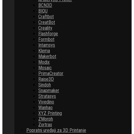
BCN3D
BIQU
Craftbot
CreatBot
Creality
Flashforge
Formbot
Intamsys
Klema
Makerbot
Modix
Mosaic
PrimaCreator
Raise3D
Sindoh
Snapmaker
Stratasys
Vivedino
Wanhao
XYZ Printing
ZMorph
Zortrax
Popratni uređaji za 3D Printanje