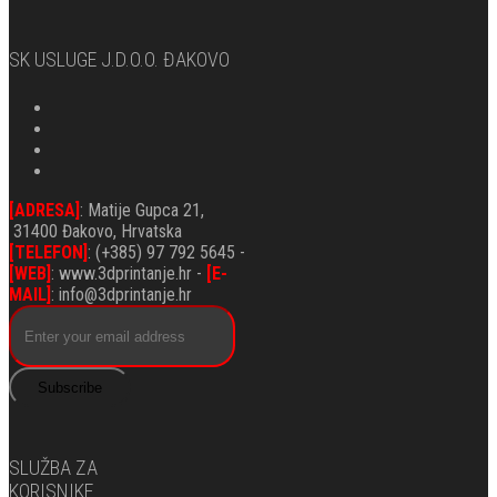
SK USLUGE J.d.o.o. ĐAKOVO
[ADRESA]
: Matije Gupca 21,
31400 Đakovo, Hrvatska
[TELEFON]
: (+385) 97 792 5645 -
[WEB]
: www.3dprintanje.hr -
[E-
MAIL]
: info@3dprintanje.hr
Subscribe
SLUŽBA ZA
KORISNIKE