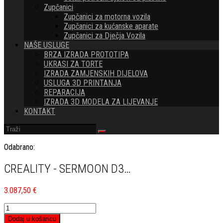
Zupčanici
Zupčanici za motorna vozila
Zupčanici za kućanske aparate
Zupčanici za Dječja Vozila
NAŠE USLUGE
BRZA IZRADA PROTOTIPA
UKRASI ZA TORTE
IZRADA ZAMJENSKIH DIJELOVA
USLUGA 3D PRINTANJA
REPARACIJA
IZRADA 3D MODELA ZA LIJEVANJE
KONTAKT
Odabrano:
CREALITY - SERMOON D3…
3.087,50
€
CREALITY
-
Dodaj u košaricu