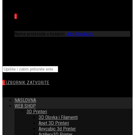
0
Nema proizvoda u košarici.
Add Products
TOGGLE
Pretražite
WEBSITE
ovu
web
0
IZBORNIK
ZATVORITE
stranicu
SEARCH
NASLOVNA
WEB SHOP
3D Printeri
3D Olovka i Filamenti
Anet 3D Printeri
Anycubic 3d Printer
Artillery3D Printer