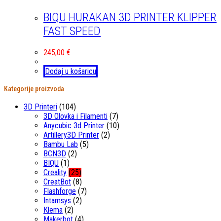
BIQU HURAKAN 3D PRINTER KLIPPER
FAST SPEED
245,00
€
Dodaj u košaricu
Kategorije proizvoda
3D Printeri
(104)
3D Olovka i Filamenti
(7)
Anycubic 3d Printer
(10)
Artillery3D Printer
(2)
Bambu Lab
(5)
BCN3D
(2)
BIQU
(1)
Creality
(25)
CreatBot
(8)
Flashforge
(7)
Intamsys
(2)
Klema
(2)
Makerbot
(4)