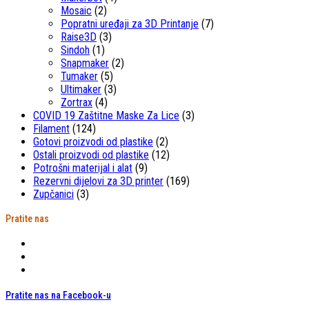
Mosaic
(2)
Popratni uređaji za 3D Printanje
(7)
Raise3D
(3)
Sindoh
(1)
Snapmaker
(2)
Tumaker
(5)
Ultimaker
(3)
Zortrax
(4)
COVID 19 Zaštitne Maske Za Lice
(3)
Filament
(124)
Gotovi proizvodi od plastike
(2)
Ostali proizvodi od plastike
(12)
Potrošni materijal i alat
(9)
Rezervni dijelovi za 3D printer
(169)
Zupčanici
(3)
Pratite nas
Pratite nas na Facebook-u