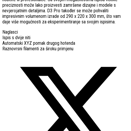
preciznosti može lako proizvesti zamršene dizajne i modele s
nevjerojatnim detaljima. D3 Pro također se može pohvaliti
impresivnim volumenom izrade od 290 x 220 x 300 mm, što vam
daje više mogućnosti za eksperimentiranje sa svojim ispisima.
Naglasci
Ispis s dvije niti
Automatski XYZ pomak drugog hotenda
Raznovrsni filamenti za široku primjenu
Opens
in
a
new
window