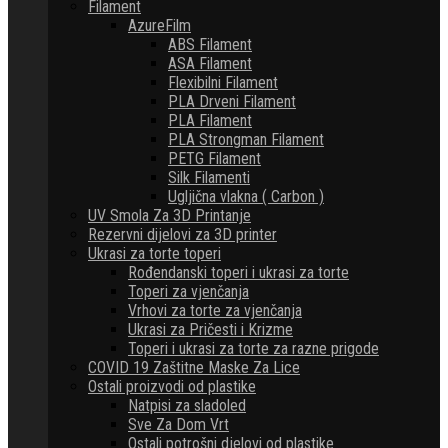
Filament
AzureFilm
ABS Filament
ASA Filament
Flexibilni Filament
PLA Drveni Filament
PLA Filament
PLA Strongman Filament
PETG Filament
Silk Filamenti
Ugljična vlakna ( Carbon )
UV Smola Za 3D Printanje
Rezervni dijelovi za 3D printer
Ukrasi za torte toperi
Rođendanski toperi i ukrasi za torte
Toperi za vjenčanja
Vrhovi za torte za vjenčanja
Ukrasi za Pričesti i Krizme
Toperi i ukrasi za torte za razne prigode
COVID 19 Zaštitne Maske Za Lice
Ostali proizvodi od plastike
Natpisi za sladoled
Sve Za Dom Vrt
Ostali potrošni djelovi od plastike