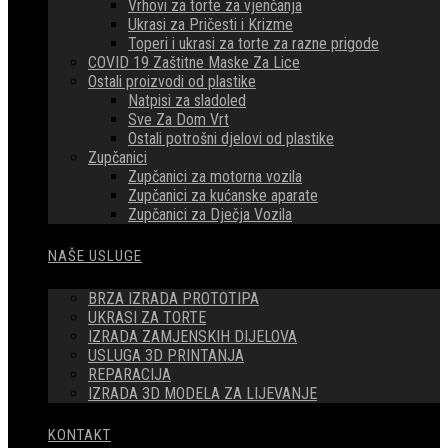
Vrhovi za torte za vjenčanja
Ukrasi za Pričesti i Krizme
Toperi i ukrasi za torte za razne prigode
COVID 19 Zaštitne Maske Za Lice
Ostali proizvodi od plastike
Natpisi za sladoled
Sve Za Dom Vrt
Ostali potrošni djelovi od plastike
Zupčanici
Zupčanici za motorna vozila
Zupčanici za kućanske aparate
Zupčanici za Dječja Vozila
NAŠE USLUGE
BRZA IZRADA PROTOTIPA
UKRASI ZA TORTE
IZRADA ZAMJENSKIH DIJELOVA
USLUGA 3D PRINTANJA
REPARACIJA
IZRADA 3D MODELA ZA LIJEVANJE
KONTAKT