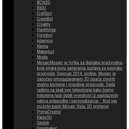
BCN3D
BIQU
Craftbot
CreatBot
Creality
Flashforge
Formbot
Intamsys
Klema
Makerbot
Modix
Mosaic
Mosaic je tvrtka za digitalnu proizvodnju
koja stvara novu generaciju sustava za isporuku
proizvoda. Osnovan 2014. godine, Mosaic je
započeo omogućavanjem 3D pisača stvoriti
znatno korisnije i vrijednije proizvode. Sada
radimo na skali ove tehnologije kako bismo
milionima ljudi dobili vrijednost iz nadolazećih
valova prilagodbe i personalizacije. Kod nas
možete kupiti Mosaic Vaše 3D printenje
PrimaCreator
Raise3D
Sindoh
Snapmaker