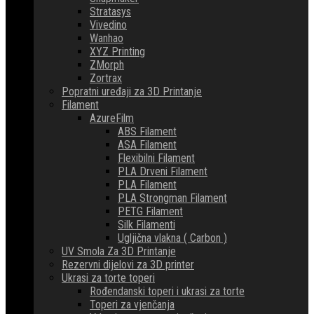
Stratasys
Vivedino
Wanhao
XYZ Printing
ZMorph
Zortrax
Popratni uređaji za 3D Printanje
Filament
AzureFilm
ABS Filament
ASA Filament
Flexibilni Filament
PLA Drveni Filament
PLA Filament
PLA Strongman Filament
PETG Filament
Silk Filamenti
Ugljična vlakna ( Carbon )
UV Smola Za 3D Printanje
Rezervni dijelovi za 3D printer
Ukrasi za torte toperi
Rođendanski toperi i ukrasi za torte
Toperi za vjenčanja