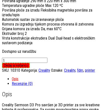
Površina ugradnje 290 mm x 220 mm x 300 mm
Temperatura ugradne ploče Max 120 ºC
Površina ploče za izradu Fleksibilna magnetska površina za
izradu/ispis
Automatski sustav za izravnavanje ploča
Komora za izgradnju tijekom procesa otvorena ili zatvorena
Grijana komora za izradu Da, max 60°C
Ekstruder broj 2
Vrsta konstrukcije ekstrudera Dual Dual-head s elektroničkim
sustavom podizanja
Dostupno uz narudžbu
CREALITY
-
Dodaj u košaricu
SERMOON
SKU:
10310
Kategorija:
Creality
Oznake:
Creality
,
fdm
,
printer
D3
PRO
Opis
količina
Recenzije (0)
Opis
Creality Sermoon D3 Pro savršen je 3D printer za sve kreativne
hobiste ili profesionalce. Sa svojim mogućnostima ispisa visoke