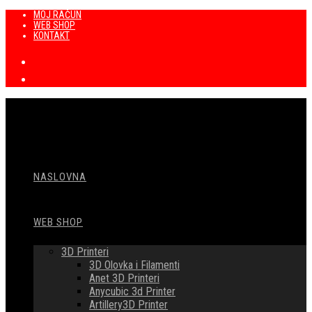
Preskoči
MOJ RAČUN
WEB SHOP
na
KONTAKT
sadržaj
NASLOVNA
WEB SHOP
3D Printeri
3D Olovka i Filamenti
Anet 3D Printeri
Anycubic 3d Printer
Artillery3D Printer