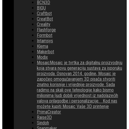
BCN3D
BIQU
Craftbot
CreatBot
Creality
Flashforge
Formbot
Intamsys
Klema
Makerbot
Modix
Mosaic
Mosaic je tvrtka za digitalnu proizvodnju
koja stvara novu generaciju sustava za isporuku
proizvoda. Osnovan 2014. godine, Mosaic je
započeo omogućavanjem 3D pisača stvoriti
znatno korisnije i vrijednije proizvode. Sada
radimo na skali ove tehnologije kako bismo
milionima ljudi dobili vrijednost iz nadolazećih
valova prilagodbe i personalizacije. Kod nas
možete kupiti Mosaic Vaše 3D printenje
PrimaCreator
Raise3D
Sindoh
Snapmaker