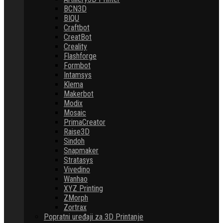
BCN3D
BIQU
Craftbot
CreatBot
Creality
Flashforge
Formbot
Intamsys
Klema
Makerbot
Modix
Mosaic
PrimaCreator
Raise3D
Sindoh
Snapmaker
Stratasys
Vivedino
Wanhao
XYZ Printing
ZMorph
Zortrax
Popratni uređaji za 3D Printanje