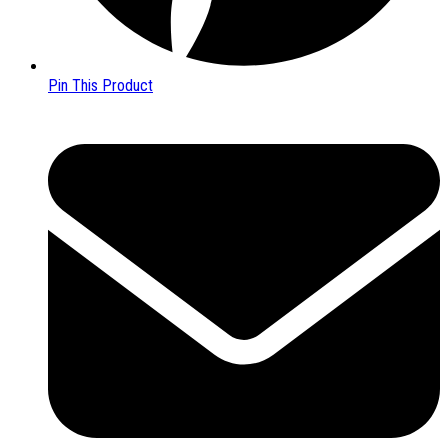
Pin This Product
Opens
in
a
new
window