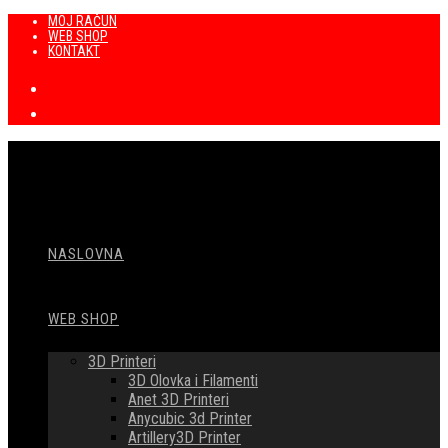
Preskoči
MOJ RAČUN
WEB SHOP
na
KONTAKT
sadržaj
NASLOVNA
WEB SHOP
3D Printeri
3D Olovka i Filamenti
Anet 3D Printeri
Anycubic 3d Printer
Artillery3D Printer