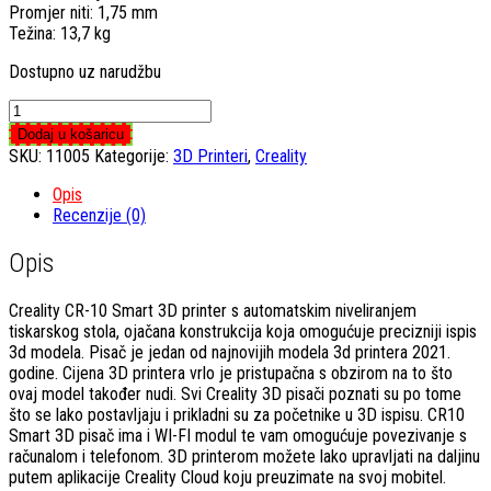
Promjer niti: 1,75 mm
Težina: 13,7 kg
Dostupno uz narudžbu
Creality
CR-
Dodaj u košaricu
10
SKU:
11005
Kategorije:
3D Printeri
,
Creality
Smart
PRO
Opis
3D
Recenzije (0)
Printer
količina
Opis
Creality CR-10 Smart 3D printer s automatskim niveliranjem
tiskarskog stola, ojačana konstrukcija koja omogućuje precizniji ispis
3d modela. Pisač je jedan od najnovijih modela 3d printera 2021.
godine. Cijena 3D printera vrlo je pristupačna s obzirom na to što
ovaj model također nudi. Svi Creality 3D pisači poznati su po tome
što se lako postavljaju i prikladni su za početnike u 3D ispisu. CR10
Smart 3D pisač ima i WI-FI modul te vam omogućuje povezivanje s
računalom i telefonom. 3D printerom možete lako upravljati na daljinu
putem aplikacije Creality Cloud koju preuzimate na svoj mobitel.