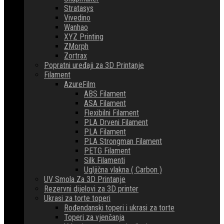
Stratasys
Vivedino
Wanhao
XYZ Printing
ZMorph
Zortrax
Popratni uređaji za 3D Printanje
Filament
AzureFilm
ABS Filament
ASA Filament
Flexibilni Filament
PLA Drveni Filament
PLA Filament
PLA Strongman Filament
PETG Filament
Silk Filamenti
Ugljična vlakna ( Carbon )
UV Smola Za 3D Printanje
Rezervni dijelovi za 3D printer
Ukrasi za torte toperi
Rođendanski toperi i ukrasi za torte
Toperi za vjenčanja