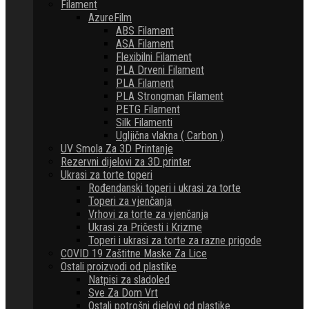
Filament
AzureFilm
ABS Filament
ASA Filament
Flexibilni Filament
PLA Drveni Filament
PLA Filament
PLA Strongman Filament
PETG Filament
Silk Filamenti
Ugljična vlakna ( Carbon )
UV Smola Za 3D Printanje
Rezervni dijelovi za 3D printer
Ukrasi za torte toperi
Rođendanski toperi i ukrasi za torte
Toperi za vjenčanja
Vrhovi za torte za vjenčanja
Ukrasi za Pričesti i Krizme
Toperi i ukrasi za torte za razne prigode
COVID 19 Zaštitne Maske Za Lice
Ostali proizvodi od plastike
Natpisi za sladoled
Sve Za Dom Vrt
Ostali potrošni djelovi od plastike