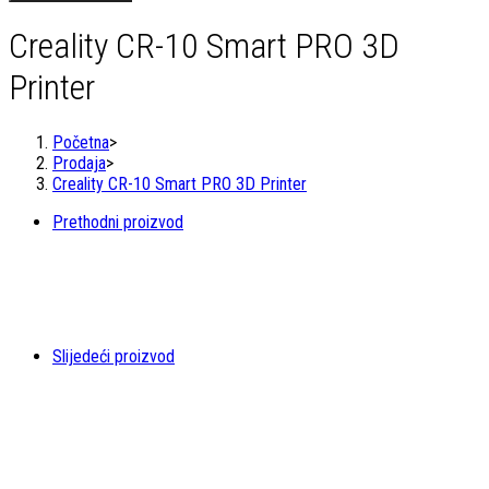
10
Smart
Creality CR-10 Smart PRO 3D
PRO
3D
Printer
Printer
količina
Početna
>
Prodaja
>
Creality CR-10 Smart PRO 3D Printer
Prethodni proizvod
Slijedeći proizvod