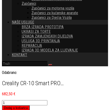
Zupčanici
Zupčanici za motorna vozila
Zupčanici za kućanske aparate
Zupčanici za Dječja Vozila
NAŠE USLUGE
BRZA IZRADA PROTOTIPA
UKRASI ZA TORTE
IZRADA ZAMJENSKIH DIJELOVA
USLUGA 3D PRINTANJA
REPARACIJA
IZRADA 3D MODELA ZA LIJEVANJE
KONTAKT
Odabrano:
Creality CR-10 Smart PRO…
682,50
€
Creality
CR-
Dodaj u košaricu