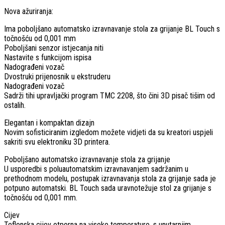
Nova ažuriranja:
Ima poboljšano automatsko izravnavanje stola za grijanje BL Touch s
točnošću od 0,001 mm
Poboljšani senzor istjecanja niti
Nastavite s funkcijom ispisa
Nadograđeni vozač
Dvostruki prijenosnik u ekstruderu
Nadograđeni vozač
Sadrži tihi upravljački program TMC 2208, što čini 3D pisač tišim od
ostalih.
Elegantan i kompaktan dizajn
Novim sofisticiranim izgledom možete vidjeti da su kreatori uspjeli
sakriti svu elektroniku 3D printera.
Poboljšano automatsko izravnavanje stola za grijanje
U usporedbi s poluautomatskim izravnavanjem sadržanim u
prethodnom modelu, postupak izravnavanja stola za grijanje sada je
potpuno automatski. BL Touch sada uravnotežuje stol za grijanje s
točnošću od 0,001 mm.
Cijev
Teflonska cijev otporna na visoke temperature, s unutarnjim