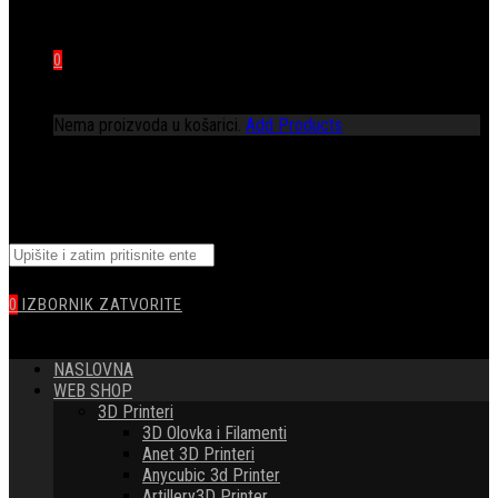
0
Nema proizvoda u košarici.
Add Products
TOGGLE
Pretražite
WEBSITE
ovu
web
0
IZBORNIK
ZATVORITE
stranicu
SEARCH
NASLOVNA
WEB SHOP
3D Printeri
3D Olovka i Filamenti
Anet 3D Printeri
Anycubic 3d Printer
Artillery3D Printer