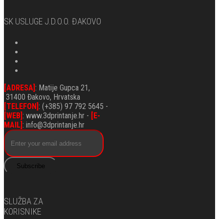
SK USLUGE J.d.o.o. ĐAKOVO
[ADRESA]
: Matije Gupca 21,
31400 Đakovo, Hrvatska
[TELEFON]
: (+385) 97 792 5645 -
[WEB]
: www.3dprintanje.hr -
[E-
MAIL]
: info@3dprintanje.hr
Subscribe
SLUŽBA ZA
KORISNIKE