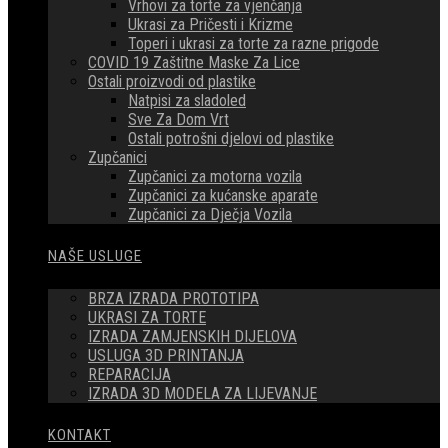
Vrhovi za torte za vjenčanja
Ukrasi za Pričesti i Krizme
Toperi i ukrasi za torte za razne prigode
COVID 19 Zaštitne Maske Za Lice
Ostali proizvodi od plastike
Natpisi za sladoled
Sve Za Dom Vrt
Ostali potrošni djelovi od plastike
Zupčanici
Zupčanici za motorna vozila
Zupčanici za kućanske aparate
Zupčanici za Dječja Vozila
NAŠE USLUGE
BRZA IZRADA PROTOTIPA
UKRASI ZA TORTE
IZRADA ZAMJENSKIH DIJELOVA
USLUGA 3D PRINTANJA
REPARACIJA
IZRADA 3D MODELA ZA LIJEVANJE
KONTAKT