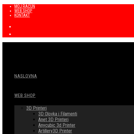
Preskoči
MOJ RAČUN
WEB SHOP
na
KONTAKT
sadržaj
NASLOVNA
WEB SHOP
3D Printeri
3D Olovka i Filamenti
Anet 3D Printeri
Anycubic 3d Printer
Artillery3D Printer