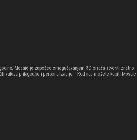
4. godine, Mosaic je započeo omogućavanjem 3D pisača stvoriti znatno
zećih valova prilagodbe i personalizacije. Kod nas možete kupiti Mosaic