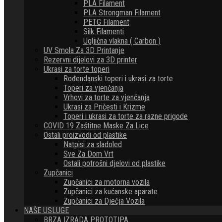
PLA Filament
PLA Strongman Filament
PETG Filament
Silk Filamenti
Ugljična vlakna ( Carbon )
UV Smola Za 3D Printanje
Rezervni dijelovi za 3D printer
Ukrasi za torte toperi
Rođendanski toperi i ukrasi za torte
Toperi za vjenčanja
Vrhovi za torte za vjenčanja
Ukrasi za Pričesti i Krizme
Toperi i ukrasi za torte za razne prigode
COVID 19 Zaštitne Maske Za Lice
Ostali proizvodi od plastike
Natpisi za sladoled
Sve Za Dom Vrt
Ostali potrošni djelovi od plastike
Zupčanici
Zupčanici za motorna vozila
Zupčanici za kućanske aparate
Zupčanici za Dječja Vozila
NAŠE USLUGE
BRZA IZRADA PROTOTIPA