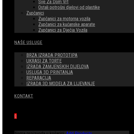
Sve Za Dom Vrt
Ostali potrošni djelovi od plastike
Zupčanici
Zupčanici za motorna vozila
Zupčanici za kućanske aparate
Zupčanici za Dječja Vozila
NAŠE USLUGE
BRZA IZRADA PROTOTIPA
UKRASI ZA TORTE
IZRADA ZAMJENSKIH DIJELOVA
USLUGA 3D PRINTANJA
REPARACIJA
IZRADA 3D MODELA ZA LIJEVANJE
KONTAKT
0
Nema proizvoda u košarici.
Add Products