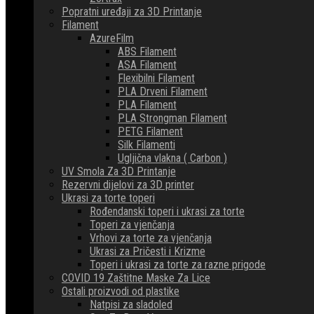
Popratni uređaji za 3D Printanje
Filament
AzureFilm
ABS Filament
ASA Filament
Flexibilni Filament
PLA Drveni Filament
PLA Filament
PLA Strongman Filament
PETG Filament
Silk Filamenti
Ugljična vlakna ( Carbon )
UV Smola Za 3D Printanje
Rezervni dijelovi za 3D printer
Ukrasi za torte toperi
Rođendanski toperi i ukrasi za torte
Toperi za vjenčanja
Vrhovi za torte za vjenčanja
Ukrasi za Pričesti i Krizme
Toperi i ukrasi za torte za razne prigode
COVID 19 Zaštitne Maske Za Lice
Ostali proizvodi od plastike
Natpisi za sladoled