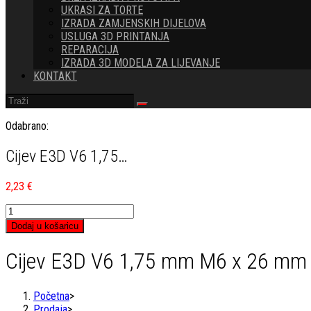
UKRASI ZA TORTE
IZRADA ZAMJENSKIH DIJELOVA
USLUGA 3D PRINTANJA
REPARACIJA
IZRADA 3D MODELA ZA LIJEVANJE
KONTAKT
Odabrano:
Cijev E3D V6 1,75…
2,23
€
Cijev
E3D
Dodaj u košaricu
V6
1,75
Cijev E3D V6 1,75 mm M6 x 26 mm
mm
M6
x
Početna
>
26
Prodaja
>