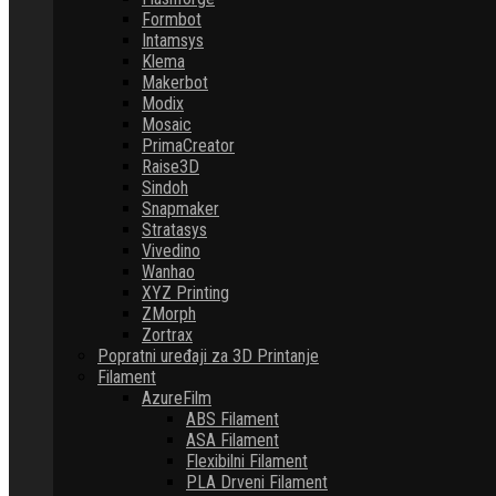
Formbot
Intamsys
Klema
Makerbot
Modix
Mosaic
PrimaCreator
Raise3D
Sindoh
Snapmaker
Stratasys
Vivedino
Wanhao
XYZ Printing
ZMorph
Zortrax
Popratni uređaji za 3D Printanje
Filament
AzureFilm
ABS Filament
ASA Filament
Flexibilni Filament
PLA Drveni Filament