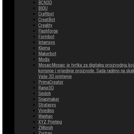
BCN3D
BIQU
Craftbot
CreatBot
Creality
Flashforge
Formbot
Intamsys
Klema
Makerbot
Modix
Mosaic
Mosaic je tvrtka za digitalnu proizvodnju 
korisnije i vrijednije proizvode. Sada radimo na ska
Vaše 3D printenje
PrimaCreator
Raise3D
Sindoh
Snapmaker
Stratasys
Vivedino
Wanhao
XYZ Printing
ZMorph
Zortrax