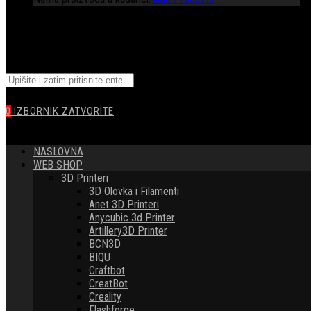
TOGGLE
Pretražite
WEBSITE
ovu
web
0
IZBORNIK
ZATVORITE
stranicu
SEARCH
NASLOVNA
WEB SHOP
3D Printeri
3D Olovka i Filamenti
Anet 3D Printeri
Anycubic 3d Printer
Artillery3D Printer
BCN3D
BIQU
Craftbot
CreatBot
Creality
Flashforge