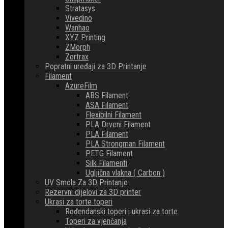
Stratasys
Vivedino
Wanhao
XYZ Printing
ZMorph
Zortrax
Popratni uređaji za 3D Printanje
Filament
AzureFilm
ABS Filament
ASA Filament
Flexibilni Filament
PLA Drveni Filament
PLA Filament
PLA Strongman Filament
PETG Filament
Silk Filamenti
Ugljična vlakna ( Carbon )
UV Smola Za 3D Printanje
Rezervni dijelovi za 3D printer
Ukrasi za torte toperi
Rođendanski toperi i ukrasi za torte
Toperi za vjenčanja