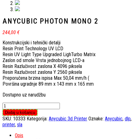
ANYCUBIC PHOTON MONO 2
244,00
€
Konstrukcijski i tehnički detalji
Resin Print Technology UV LCD
Resin UV Light Type Upgraded LighTurbo Matrix
Zaslon od smole Vrsta jednobojnog LCD-a
Resin Razlučivost zaslona X 4096 piksela
Resin Razlučivost zaslona Y 2560 piksela
Preporučena brzina ispisa Max 50,04 mm/h (
Površina ugradnje 89 mm x 143 mm x 165 mm
Dostupno uz narudžbu
ANYCUBIC
PHOTON
Dodaj u košaricu
MONO
SKU:
10333
Kategorija:
Anycubic 3d Printer
Oznake:
Anycubic
,
dlp
,
2
printer
,
sla
količina
Opis