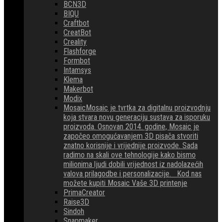
BCN3D
BIQU
Craftbot
CreatBot
Creality
Flashforge
Formbot
Intamsys
Klema
Makerbot
Modix
Mosaic
Mosaic je tvrtka za digitalnu proizvodnju
koja stvara novu generaciju sustava za isporuku
proizvoda. Osnovan 2014. godine, Mosaic je
započeo omogućavanjem 3D pisača stvoriti
znatno korisnije i vrijednije proizvode. Sada
radimo na skali ove tehnologije kako bismo
milionima ljudi dobili vrijednost iz nadolazećih
valova prilagodbe i personalizacije. Kod nas
možete kupiti Mosaic Vaše 3D printenje
PrimaCreator
Raise3D
Sindoh
Snapmaker