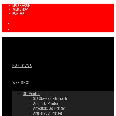
Preskoči
MOJ RAČUN
WEB SHOP
na
KONTAKT
sadržaj
NASLOVNA
WEB SHOP
3D Printeri
3D Olovka i Filamenti
Anet 3D Printeri
Anycubic 3d Printer
Artillery3D Printer