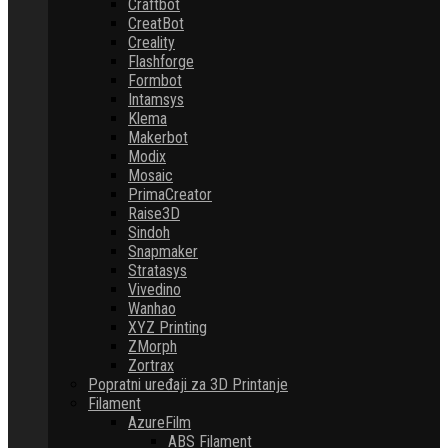
Craftbot
CreatBot
Creality
Flashforge
Formbot
Intamsys
Klema
Makerbot
Modix
Mosaic
PrimaCreator
Raise3D
Sindoh
Snapmaker
Stratasys
Vivedino
Wanhao
XYZ Printing
ZMorph
Zortrax
Popratni uređaji za 3D Printanje
Filament
AzureFilm
ABS Filament