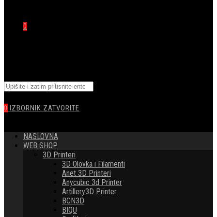
0
TOGGLE
Pretražite
WEBSITE
ovu
web
0
IZBORNIK
ZATVORITE
stranicu
SEARCH
NASLOVNA
WEB SHOP
3D Printeri
3D Olovka i Filamenti
Anet 3D Printeri
Anycubic 3d Printer
Artillery3D Printer
BCN3D
BIQU