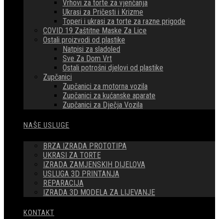
Vrhovi za torte za vjenčanja
Ukrasi za Pričesti i Krizme
Toperi i ukrasi za torte za razne prigode
COVID 19 Zaštitne Maske Za Lice
Ostali proizvodi od plastike
Natpisi za sladoled
Sve Za Dom Vrt
Ostali potrošni djelovi od plastike
Zupčanici
Zupčanici za motorna vozila
Zupčanici za kućanske aparate
Zupčanici za Dječja Vozila
NAŠE USLUGE
BRZA IZRADA PROTOTIPA
UKRASI ZA TORTE
IZRADA ZAMJENSKIH DIJELOVA
USLUGA 3D PRINTANJA
REPARACIJA
IZRADA 3D MODELA ZA LIJEVANJE
KONTAKT