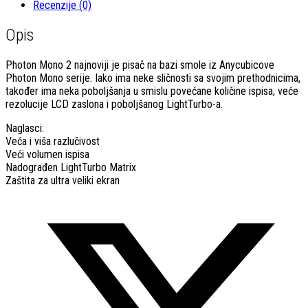
Recenzije (0)
Opis
Photon Mono 2 najnoviji je pisač na bazi smole iz Anycubicove
Photon Mono serije. Iako ima neke sličnosti sa svojim prethodnicima,
također ima neka poboljšanja u smislu povećane količine ispisa, veće
rezolucije LCD zaslona i poboljšanog LightTurbo-a.
Naglasci:
Veća i viša razlučivost
Veći volumen ispisa
Nadograđen LightTurbo Matrix
Zaštita za ultra veliki ekran
Opens
in
a
new
window