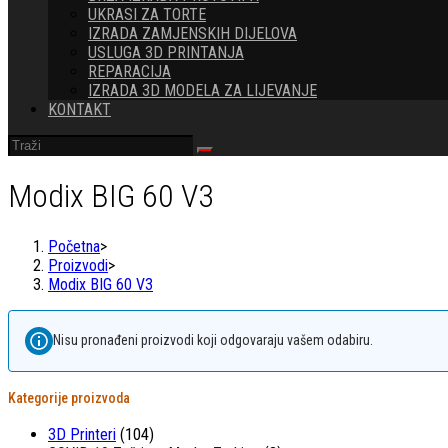
UKRASI ZA TORTE
IZRADA ZAMJENSKIH DIJELOVA
USLUGA 3D PRINTANJA
REPARACIJA
IZRADA 3D MODELA ZA LIJEVANJE
KONTAKT
Modix BIG 60 V3
Početna
>
Proizvodi
>
Modix BIG 60 V3
Nisu pronađeni proizvodi koji odgovaraju vašem odabiru.
Kategorije proizvoda
3D Printeri
(104)