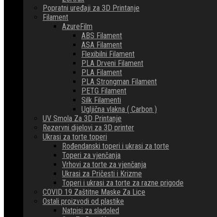
Popratni uređaji za 3D Printanje
Filament
AzureFilm
ABS Filament
ASA Filament
Flexibilni Filament
PLA Drveni Filament
PLA Filament
PLA Strongman Filament
PETG Filament
Silk Filamenti
Ugljična vlakna ( Carbon )
UV Smola Za 3D Printanje
Rezervni dijelovi za 3D printer
Ukrasi za torte toperi
Rođendanski toperi i ukrasi za torte
Toperi za vjenčanja
Vrhovi za torte za vjenčanja
Ukrasi za Pričesti i Krizme
Toperi i ukrasi za torte za razne prigode
COVID 19 Zaštitne Maske Za Lice
Ostali proizvodi od plastike
Natpisi za sladoled