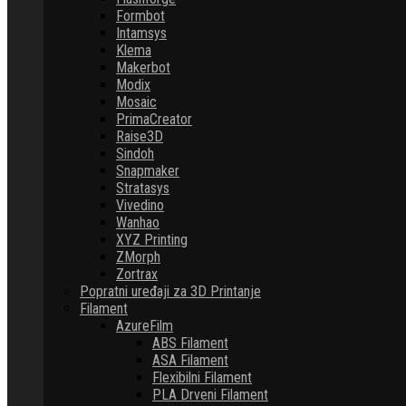
Formbot
Intamsys
Klema
Makerbot
Modix
Mosaic
PrimaCreator
Raise3D
Sindoh
Snapmaker
Stratasys
Vivedino
Wanhao
XYZ Printing
ZMorph
Zortrax
Popratni uređaji za 3D Printanje
Filament
AzureFilm
ABS Filament
ASA Filament
Flexibilni Filament
PLA Drveni Filament