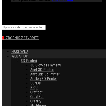
TOGGLE
Pretražite
WEBSITE
ovu
web
0
IZBORNIK
ZATVORITE
stranicu
SEARCH
NASLOVNA
WEB SHOP
3D Printeri
3D Olovka i Filamenti
Anet 3D Printeri
Anycubic 3d Printer
Artillery3D Printer
BCN3D
BIQU
Craftbot
CreatBot
Creality
Flashforge