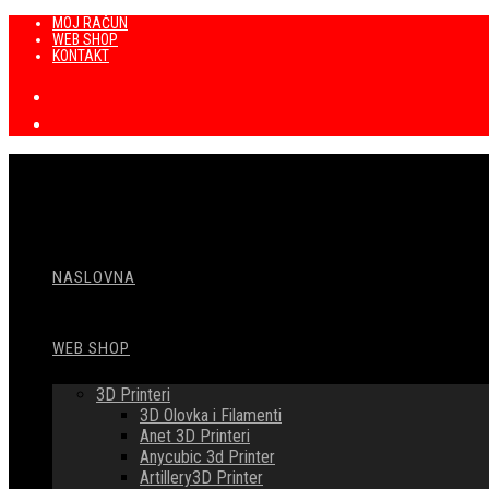
Preskoči
MOJ RAČUN
WEB SHOP
na
KONTAKT
sadržaj
NASLOVNA
WEB SHOP
3D Printeri
3D Olovka i Filamenti
Anet 3D Printeri
Anycubic 3d Printer
Artillery3D Printer