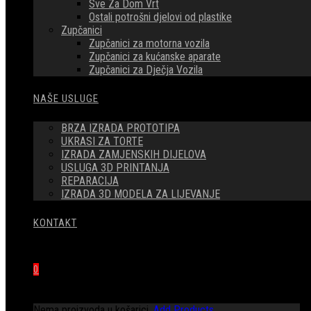
Sve Za Dom Vrt
Ostali potrošni djelovi od plastike
Zupčanici
Zupčanici za motorna vozila
Zupčanici za kućanske aparate
Zupčanici za Dječja Vozila
NAŠE USLUGE
BRZA IZRADA PROTOTIPA
UKRASI ZA TORTE
IZRADA ZAMJENSKIH DIJELOVA
USLUGA 3D PRINTANJA
REPARACIJA
IZRADA 3D MODELA ZA LIJEVANJE
KONTAKT
0
Nema proizvoda u košarici.
Add Products