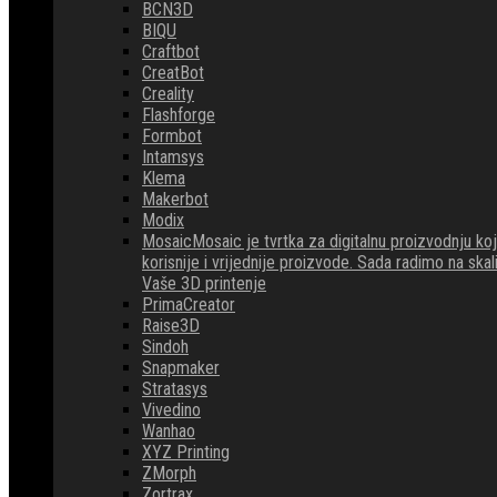
BCN3D
BIQU
Craftbot
CreatBot
Creality
Flashforge
Formbot
Intamsys
Klema
Makerbot
Modix
Mosaic
Mosaic je tvrtka za digitalnu proizvodnju 
korisnije i vrijednije proizvode. Sada radimo na ska
Vaše 3D printenje
PrimaCreator
Raise3D
Sindoh
Snapmaker
Stratasys
Vivedino
Wanhao
XYZ Printing
ZMorph
Zortrax