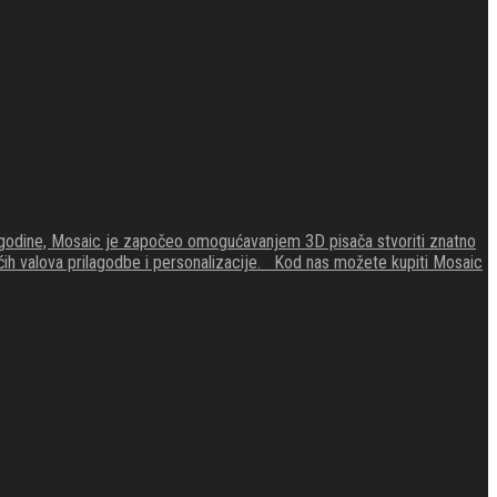
4. godine, Mosaic je započeo omogućavanjem 3D pisača stvoriti znatno
zećih valova prilagodbe i personalizacije. Kod nas možete kupiti Mosaic