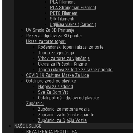
PLA Filament
PLA Strongman Filament
PETG Filament
Silk Filamenti
Ugljična vlakna ( Carbon )
UV Smola Za 3D Printanje
Rezervni dijelovi za 3D printer
Ukrasi za torte toperi
Rođendanski toperi i ukrasi za torte
Toperi za vjenčanja
Vrhovi za torte za vjenčanja
Ukrasi za Pričesti i Krizme
Toperi i ukrasi za torte za razne prigode
COVID 19 Zaštitne Maske Za Lice
Ostali proizvodi od plastike
Natpisi za sladoled
Sve Za Dom Vrt
Ostali potrošni djelovi od plastike
Zupčanici
Zupčanici za motorna vozila
Zupčanici za kućanske aparate
Zupčanici za Dječja Vozila
NAŠE USLUGE
BRZA IZRADA PROTOTIPA