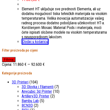
Element HT uključuje sve prednosti Elementa, ali uz
dodatnu mogućnost tiska tehničkih materijala na visokim
temperaturama. Velika inovacija automatizacije vašeg
radnog procesa dodatno poboljšava učinkovitost HT-a.
Korištenjem Mosaic Material Pods i materijala, moći
ćete ispisati složene modele na visokim temperaturama
s neusporedivom lakoćom.
Dodaj u košaricu
Filter proizvoda po cijeni
Min
Maks
Filtriraj
cijena
cijena
Cijena:
11.860 €
—
92.600 €
Kategorije proizvoda
3D Printeri
(104)
3D Olovka i Filamenti
(7)
Anycubic 3d Printer
(10)
Artillery3D Printer
(2)
Bambu Lab
(5)
BCN3D
(2)