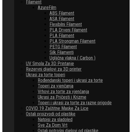
Filament
AzureFilm
ABS Filament
ASA Filament
Flexibilni Filament
PLA Drveni Filament
PLA Filament
PLA Strongman Filament
PETG Filament
Silk Filamenti
Ugljična vlakna ( Carbon )
UV Smola Za 3D Printanje
Rezervni dijelovi za 3D printer
Ukrasi za torte toperi
Rođendanski toperi i ukrasi za torte
Toperi za vjenčanja
Vrhovi za torte za vjenčanja
Ukrasi za Pričesti i Krizme
Toperi i ukrasi za torte za razne prigode
COVID 19 Zaštitne Maske Za Lice
Ostali proizvodi od plastike
Natpisi za sladoled
Sve Za Dom Vrt
Ostali potrošni djelovi od plastike