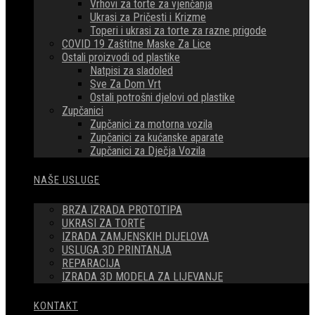
Vrhovi za torte za vjenčanja
Ukrasi za Pričesti i Krizme
Toperi i ukrasi za torte za razne prigode
COVID 19 Zaštitne Maske Za Lice
Ostali proizvodi od plastike
Natpisi za sladoled
Sve Za Dom Vrt
Ostali potrošni djelovi od plastike
Zupčanici
Zupčanici za motorna vozila
Zupčanici za kućanske aparate
Zupčanici za Dječja Vozila
NAŠE USLUGE
BRZA IZRADA PROTOTIPA
UKRASI ZA TORTE
IZRADA ZAMJENSKIH DIJELOVA
USLUGA 3D PRINTANJA
REPARACIJA
IZRADA 3D MODELA ZA LIJEVANJE
KONTAKT