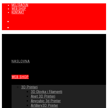
Preskoči
MOJ RAČUN
WEB SHOP
na
KONTAKT
sadržaj
NASLOVNA
WEB SHOP
3D Printeri
3D Olovka i Filamenti
Anet 3D Printeri
Anycubic 3d Printer
Artillery3D Printer