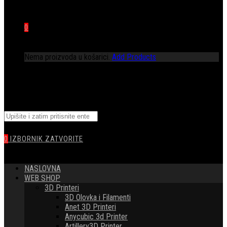
0
Nema proizvoda u košarici.
Add Products
TOGGLE
Pretražite
WEBSITE
ovu
web
0
IZBORNIK
ZATVORITE
stranicu
SEARCH
NASLOVNA
WEB SHOP
3D Printeri
3D Olovka i Filamenti
Anet 3D Printeri
Anycubic 3d Printer
Artillery3D Printer