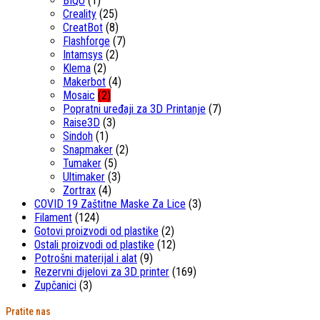
BIQU
(1)
Creality
(25)
CreatBot
(8)
Flashforge
(7)
Intamsys
(2)
Klema
(2)
Makerbot
(4)
Mosaic
(2)
Popratni uređaji za 3D Printanje
(7)
Raise3D
(3)
Sindoh
(1)
Snapmaker
(2)
Tumaker
(5)
Ultimaker
(3)
Zortrax
(4)
COVID 19 Zaštitne Maske Za Lice
(3)
Filament
(124)
Gotovi proizvodi od plastike
(2)
Ostali proizvodi od plastike
(12)
Potrošni materijal i alat
(9)
Rezervni dijelovi za 3D printer
(169)
Zupčanici
(3)
Pratite nas