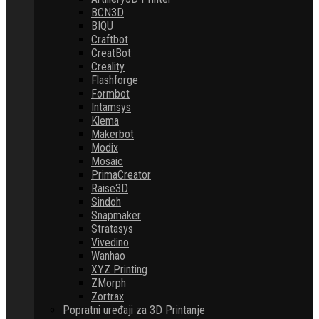
BCN3D
BIQU
Craftbot
CreatBot
Creality
Flashforge
Formbot
Intamsys
Klema
Makerbot
Modix
Mosaic
PrimaCreator
Raise3D
Sindoh
Snapmaker
Stratasys
Vivedino
Wanhao
XYZ Printing
ZMorph
Zortrax
Popratni uređaji za 3D Printanje