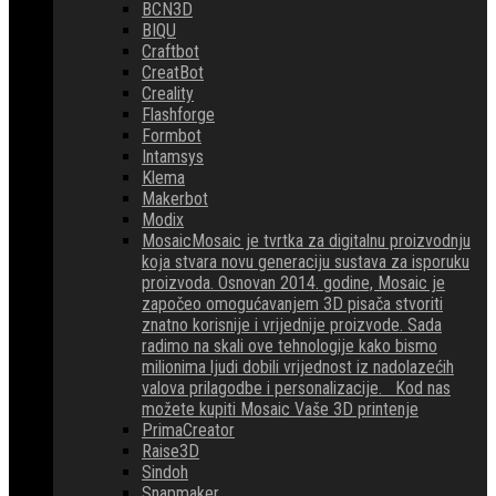
BCN3D
BIQU
Craftbot
CreatBot
Creality
Flashforge
Formbot
Intamsys
Klema
Makerbot
Modix
Mosaic
Mosaic je tvrtka za digitalnu proizvodnju
koja stvara novu generaciju sustava za isporuku
proizvoda. Osnovan 2014. godine, Mosaic je
započeo omogućavanjem 3D pisača stvoriti
znatno korisnije i vrijednije proizvode. Sada
radimo na skali ove tehnologije kako bismo
milionima ljudi dobili vrijednost iz nadolazećih
valova prilagodbe i personalizacije. Kod nas
možete kupiti Mosaic Vaše 3D printenje
PrimaCreator
Raise3D
Sindoh
Snapmaker