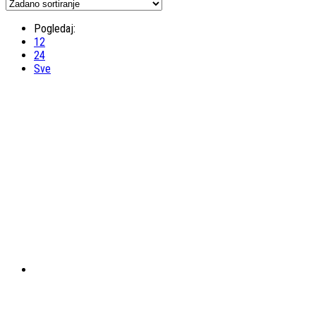
Pogledaj:
12
24
Sve