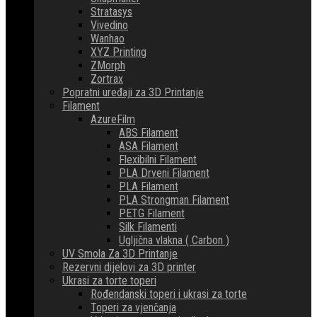
Stratasys
Vivedino
Wanhao
XYZ Printing
ZMorph
Zortrax
Popratni uređaji za 3D Printanje
Filament
AzureFilm
ABS Filament
ASA Filament
Flexibilni Filament
PLA Drveni Filament
PLA Filament
PLA Strongman Filament
PETG Filament
Silk Filamenti
Ugljična vlakna ( Carbon )
UV Smola Za 3D Printanje
Rezervni dijelovi za 3D printer
Ukrasi za torte toperi
Rođendanski toperi i ukrasi za torte
Toperi za vjenčanja