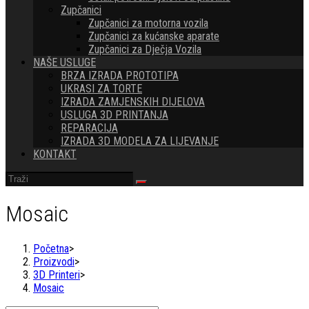
Zupčanici
Zupčanici za motorna vozila
Zupčanici za kućanske aparate
Zupčanici za Dječja Vozila
NAŠE USLUGE
BRZA IZRADA PROTOTIPA
UKRASI ZA TORTE
IZRADA ZAMJENSKIH DIJELOVA
USLUGA 3D PRINTANJA
REPARACIJA
IZRADA 3D MODELA ZA LIJEVANJE
KONTAKT
Mosaic
Početna
>
Proizvodi
>
3D Printeri
>
Mosaic