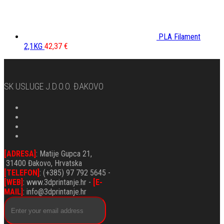
PLA Filament
2,1KG
42,37
€
SK USLUGE J.d.o.o. ĐAKOVO
[ADRESA]
: Matije Gupca 21,
31400 Đakovo, Hrvatska
[TELEFON]
: (+385) 97 792 5645 -
[WEB]
: www.3dprintanje.hr -
[E-
MAIL]
: info@3dprintanje.hr