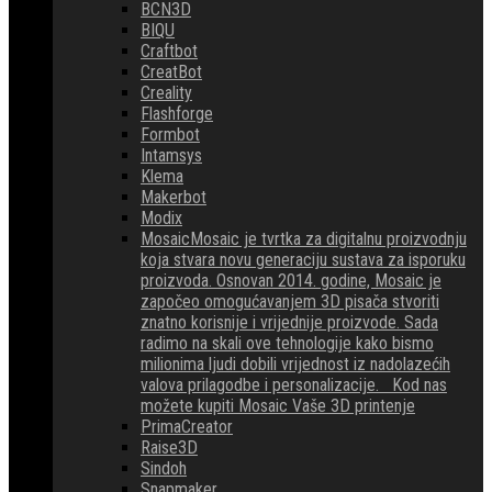
BCN3D
BIQU
Craftbot
CreatBot
Creality
Flashforge
Formbot
Intamsys
Klema
Makerbot
Modix
Mosaic
Mosaic je tvrtka za digitalnu proizvodnju
koja stvara novu generaciju sustava za isporuku
proizvoda. Osnovan 2014. godine, Mosaic je
započeo omogućavanjem 3D pisača stvoriti
znatno korisnije i vrijednije proizvode. Sada
radimo na skali ove tehnologije kako bismo
milionima ljudi dobili vrijednost iz nadolazećih
valova prilagodbe i personalizacije. Kod nas
možete kupiti Mosaic Vaše 3D printenje
PrimaCreator
Raise3D
Sindoh
Snapmaker