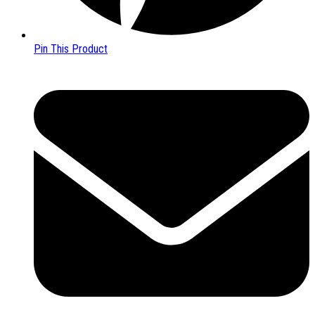
Pin This Product
Opens
in
a
new
window