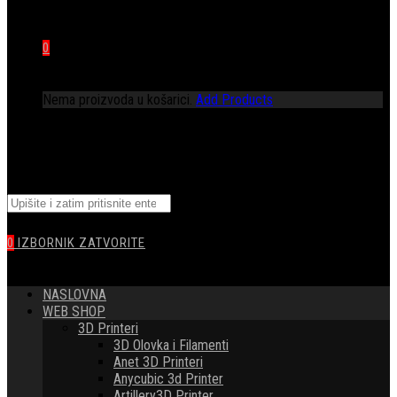
0
Nema proizvoda u košarici.
Add Products
TOGGLE
Pretražite
WEBSITE
ovu
web
0
IZBORNIK
ZATVORITE
stranicu
SEARCH
NASLOVNA
WEB SHOP
3D Printeri
3D Olovka i Filamenti
Anet 3D Printeri
Anycubic 3d Printer
Artillery3D Printer