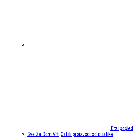
Brzi pogled
Sve Za Dom Vrt
,
Ostali proizvodi od plastike