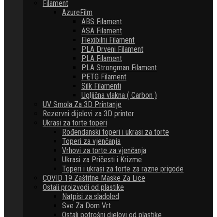
Filament
AzureFilm
ABS Filament
ASA Filament
Flexibilni Filament
PLA Drveni Filament
PLA Filament
PLA Strongman Filament
PETG Filament
Silk Filamenti
Ugljična vlakna ( Carbon )
UV Smola Za 3D Printanje
Rezervni dijelovi za 3D printer
Ukrasi za torte toperi
Rođendanski toperi i ukrasi za torte
Toperi za vjenčanja
Vrhovi za torte za vjenčanja
Ukrasi za Pričesti i Krizme
Toperi i ukrasi za torte za razne prigode
COVID 19 Zaštitne Maske Za Lice
Ostali proizvodi od plastike
Natpisi za sladoled
Sve Za Dom Vrt
Ostali potrošni djelovi od plastike