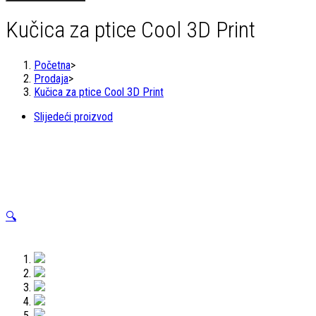
ptice
Cool
Kučica za ptice Cool 3D Print
3D
Print
količina
Početna
>
Prodaja
>
Kučica za ptice Cool 3D Print
Slijedeći proizvod
🔍