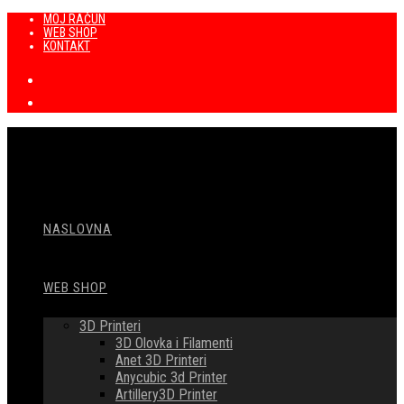
Preskoči
MOJ RAČUN
WEB SHOP
na
KONTAKT
sadržaj
NASLOVNA
WEB SHOP
3D Printeri
3D Olovka i Filamenti
Anet 3D Printeri
Anycubic 3d Printer
Artillery3D Printer