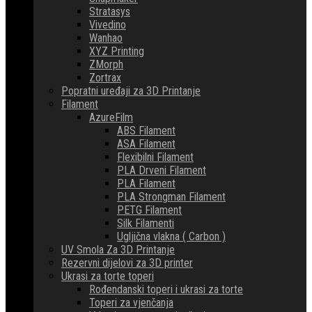
Stratasys
Vivedino
Wanhao
XYZ Printing
ZMorph
Zortrax
Popratni uređaji za 3D Printanje
Filament
AzureFilm
ABS Filament
ASA Filament
Flexibilni Filament
PLA Drveni Filament
PLA Filament
PLA Strongman Filament
PETG Filament
Silk Filamenti
Ugljična vlakna ( Carbon )
UV Smola Za 3D Printanje
Rezervni dijelovi za 3D printer
Ukrasi za torte toperi
Rođendanski toperi i ukrasi za torte
Toperi za vjenčanja