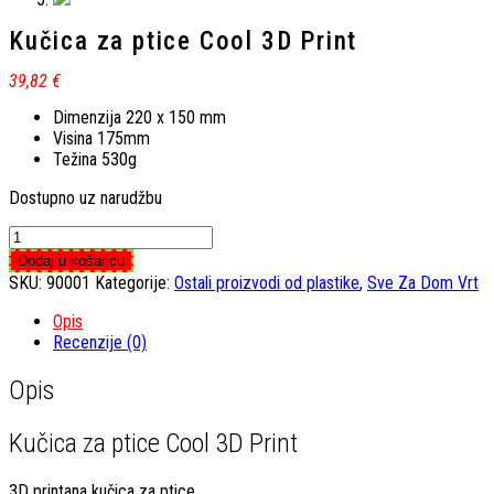
Kučica za ptice Cool 3D Print
39,82
€
Dimenzija 220 x 150 mm
Visina 175mm
Težina 530g
Dostupno uz narudžbu
Kučica
za
Dodaj u košaricu
ptice
SKU:
90001
Kategorije:
Ostali proizvodi od plastike
,
Sve Za Dom Vrt
Cool
3D
Opis
Print
Recenzije (0)
količina
Opis
Kučica za ptice Cool 3D Print
3D printana kučica za ptice