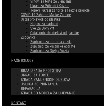
Vrhovi za torte za vjenčanja
Ukrasi za Pričesti i Krizme
Toperi i ukrasi za torte za razne prigode
COVID 19 Zaštitne Maske Za Lice
Ostali proizvodi od plastike
Natpisi za sladoled
Sve Za Dom Vrt
Ostali potrošni djelovi od plastike
Zupčanici
Zupčanici za motorna vozila
Zupčanici za kućanske aparate
Zupčanici za Dječja Vozila
NAŠE USLUGE
BRZA IZRADA PROTOTIPA
UKRASI ZA TORTE
IZRADA ZAMJENSKIH DIJELOVA
USLUGA 3D PRINTANJA
REPARACIJA
IZRADA 3D MODELA ZA LIJEVANJE
KONTAKT