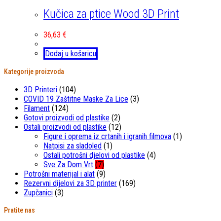
Kučica za ptice Wood 3D Print
36,63
€
Dodaj u košaricu
Kategorije proizvoda
3D Printeri
(104)
COVID 19 Zaštitne Maske Za Lice
(3)
Filament
(124)
Gotovi proizvodi od plastike
(2)
Ostali proizvodi od plastike
(12)
Figure i oprema iz crtanih i igranih filmova
(1)
Natpisi za sladoled
(1)
Ostali potrošni djelovi od plastike
(4)
Sve Za Dom Vrt
(7)
Potrošni materijal i alat
(9)
Rezervni dijelovi za 3D printer
(169)
Zupčanici
(3)
Pratite nas