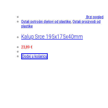
Brzi pogled
Ostali potrošni djelovi od plastike
,
Ostali proizvodi od
plastike
Kalup Srce 195x175x40mm
23,89
€
Dodaj u košaricu