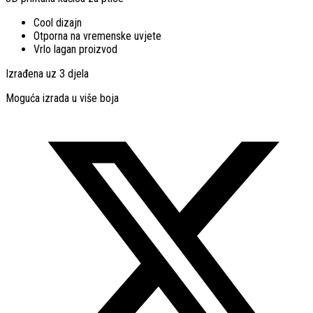
Cool dizajn
Otporna na vremenske uvjete
Vrlo lagan proizvod
Izrađena uz 3 djela
Moguća izrada u više boja
Opens
in
a
new
window