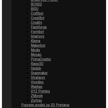
BCN3D
BIQU
Craftbot
CreatBot
Creality
Flashforge
Formbot
Intamsys
Klema
Makerbot
Modix
Mosaic
PrimaCreator
Raise3D
Sindoh
Snapmaker
Stratasys
Vivedino
Wanhao
XYZ Printing
ZMorph
Zortrax
Popratni uređaji za 3D Printanje