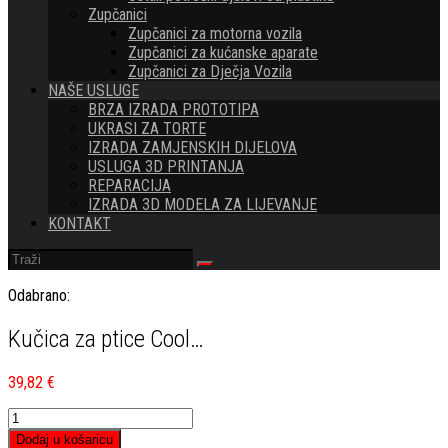
Zupčanici
Zupčanici za motorna vozila
Zupčanici za kućanske aparate
Zupčanici za Dječja Vozila
NAŠE USLUGE
BRZA IZRADA PROTOTIPA
UKRASI ZA TORTE
IZRADA ZAMJENSKIH DIJELOVA
USLUGA 3D PRINTANJA
REPARACIJA
IZRADA 3D MODELA ZA LIJEVANJE
KONTAKT
Odabrano:
Kučica za ptice Cool…
39,82
€
Kučica
za
Dodaj u košaricu