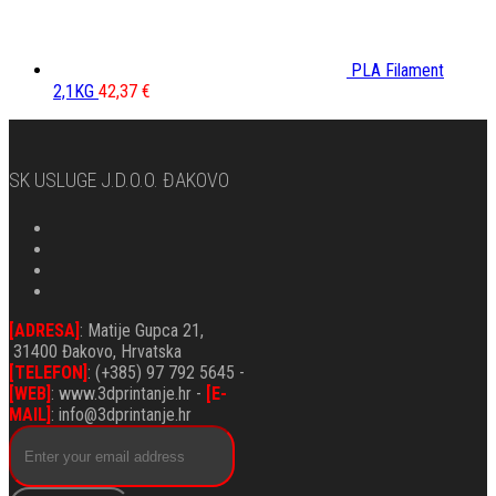
PLA Filament
2,1KG
42,37
€
SK USLUGE J.d.o.o. ĐAKOVO
[ADRESA]
: Matije Gupca 21,
31400 Đakovo, Hrvatska
[TELEFON]
: (+385) 97 792 5645 -
[WEB]
: www.3dprintanje.hr -
[E-
MAIL]
: info@3dprintanje.hr