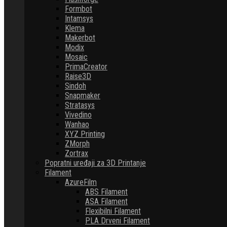
Formbot
Intamsys
Klema
Makerbot
Modix
Mosaic
PrimaCreator
Raise3D
Sindoh
Snapmaker
Stratasys
Vivedino
Wanhao
XYZ Printing
ZMorph
Zortrax
Popratni uređaji za 3D Printanje
Filament
AzureFilm
ABS Filament
ASA Filament
Flexibilni Filament
PLA Drveni Filament