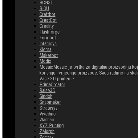
BCN3D
BIQU
Craftbot
CreatBot
Creality
Flashforge
Formbot
Intamsys
Klema
Makerbot
Modix
Mosaic
Mosaic je tvrtka za digitalnu proizvodnju 
korisnije i vrijednije proizvode. Sada radimo na ska
Vaše 3D printenje
PrimaCreator
Raise3D
Sindoh
Snapmaker
Stratasys
Vivedino
Wanhao
XYZ Printing
ZMorph
Zortrax