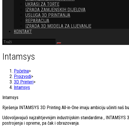
UKRASI ZA TORTE
IZRADA ZAMJENSKIH DIJELOVA
USLUGA 3D PRINTANJA
REPARACIJA
IZRADA 3D MODELA ZA LIJEVANJE
KONTAKT
Intamsys
Početna
>
Proizvodi
>
3D Printeri
>
Intamsys
Intamsys
Rješenja INTAMSYS 3D Printing All-in-One imaju ambiciju učiniti naš bu
Udovoljavajući najzahtjevnijim industrijskim standardima , INTAMSYS 3D
postrojenja i opreme, pa čak i obrazovanja.