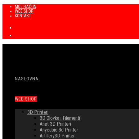
Preskoči
MOJ RAČUN
WEB SHOP
na
KONTAKT
sadržaj
NASLOVNA
WEB SHOP
3D Printeri
3D Olovka i Filamenti
Anet 3D Printeri
Anycubic 3d Printer
Artillery3D Printer