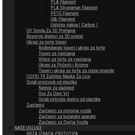
PLA Filament
PLA Strongman Filament
PETG Filament
Silk Filamenti
Ugljična vlakna ( Carbon )
UV Smola Za 3D Printanje
Rezervni dijelovi za 3D printer
Ukrasi za torte toperi
Rođendanski toperi i ukrasi za torte
Toperi za vjenčanja
Vrhovi za torte za vjenčanja
Ukrasi za Pričesti i Krizme
Toperi i ukrasi za torte za razne prigode
COVID 19 Zaštitne Maske Za Lice
Ostali proizvodi od plastike
Natpisi za sladoled
Sve Za Dom Vrt
Ostali potrošni djelovi od plastike
Zupčanici
Zupčanici za motorna vozila
Zupčanici za kućanske aparate
Zupčanici za Dječja Vozila
NAŠE USLUGE
BRZA IZRADA PROTOTIPA