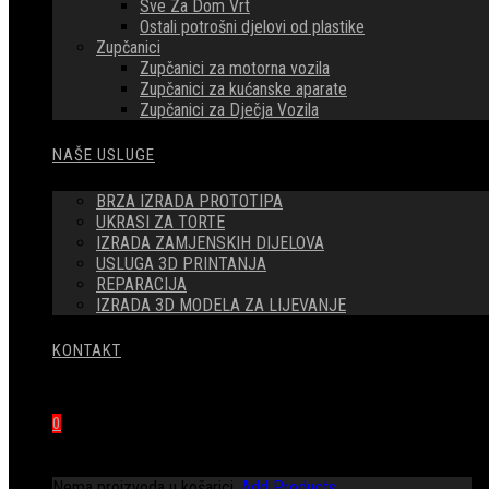
Sve Za Dom Vrt
Ostali potrošni djelovi od plastike
Zupčanici
Zupčanici za motorna vozila
Zupčanici za kućanske aparate
Zupčanici za Dječja Vozila
NAŠE USLUGE
BRZA IZRADA PROTOTIPA
UKRASI ZA TORTE
IZRADA ZAMJENSKIH DIJELOVA
USLUGA 3D PRINTANJA
REPARACIJA
IZRADA 3D MODELA ZA LIJEVANJE
KONTAKT
0
Nema proizvoda u košarici.
Add Products