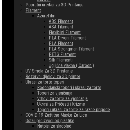
Popratni uređaji za 3D Printanje
Filament
AzureFilm
ABS Filament
ASA Filament
Flexibilni Filament
PLA Drveni Filament
PLA Filament
PLA Strongman Filament
PETG Filament
Silk Filamenti
Ugljična vlakna ( Carbon )
UV Smola Za 3D Printanje
Rezervni dijelovi za 3D printer
Ukrasi za torte toperi
Rođendanski toperi i ukrasi za torte
Toperi za vjenčanja
Vrhovi za torte za vjenčanja
Ukrasi za Pričesti i Krizme
Toperi i ukrasi za torte za razne prigode
COVID 19 Zaštitne Maske Za Lice
Ostali proizvodi od plastike
Natpisi za sladoled