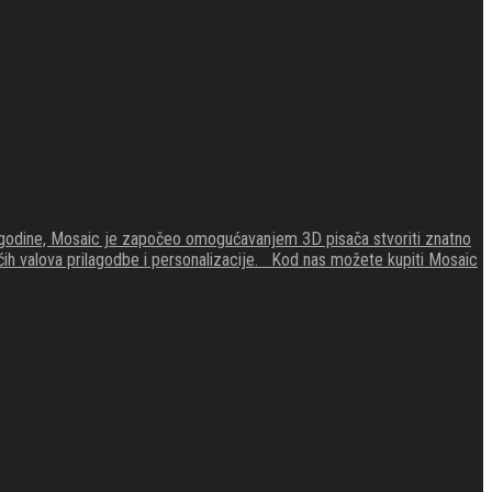
4. godine, Mosaic je započeo omogućavanjem 3D pisača stvoriti znatno
zećih valova prilagodbe i personalizacije. Kod nas možete kupiti Mosaic