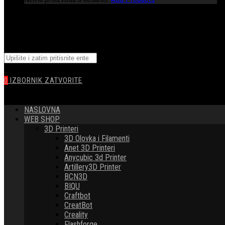
TOGGLE
Pretražite
WEBSITE
ovu
web
0
IZBORNIK
ZATVORITE
stranicu
SEARCH
NASLOVNA
WEB SHOP
3D Printeri
3D Olovka i Filamenti
Anet 3D Printeri
Anycubic 3d Printer
Artillery3D Printer
BCN3D
BIQU
Craftbot
CreatBot
Creality
Flashforge